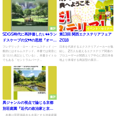
書評
イベント・セミナー
SDGs時代に再評価したい“ラン
第13回 関西エクステリアフェア
ドスケープの父”の思想『オーム
2018
ステッド セントラルパークをつ
フレデリック・ロー・オームステッド（一
日本を代表するエクステリアメーカーが集
般的にはオルムステッド。本書では発音に
結し、2万人を超えるエクステリア関連の
くった男』
近づけた表記としている）。本書タイトル
プロユーザーが関西エリア中心に西日本各
でもある「セントラルパーク...
地より来場する商談型の展示...
書評
異ジャンルの視点で論じる京都
別荘庭園『近代の政治家と京都
の別荘庭園』琵琶湖疎水がむす
本書は琵琶湖疏水を水源とする池泉庭園