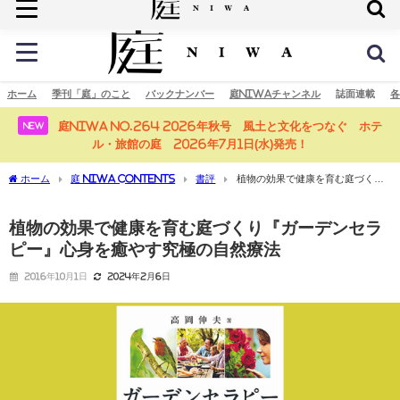
庭の未来へ
ホーム
季刊「庭」のこと
バックナンバー
庭NIWAチャンネル
誌面連載
各
庭NIWA No.264 2026年秋号 風土と文化をつなぐ ホテ
NEW
ル・旅館の庭 2026年7月1日(水)発売！
ホーム
庭 NIWA CONTENTS
書評
植物の効果で健康を育む庭づくり
『ガーデンセラピー』心身を癒やす究極の自然療法
植物の効果で健康を育む庭づくり『ガーデンセラ
ピー』心身を癒やす究極の自然療法
2016年10月1日
2024年2月6日