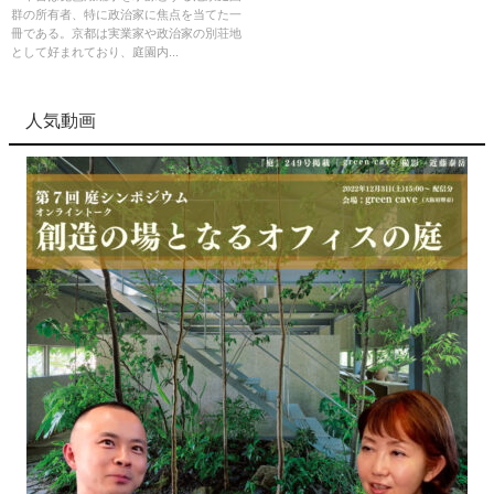
群の所有者、特に政治家に焦点を当てた一
ぶ水脈と人脈
冊である。京都は実業家や政治家の別荘地
として好まれており、庭園内...
人気動画