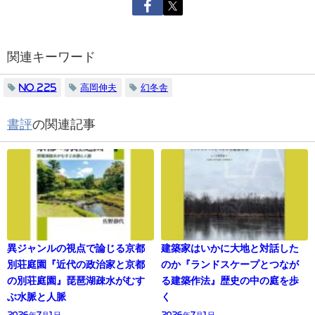
関連キーワード
No.225
高岡伸夫
幻冬舎
書評
の関連記事
異ジャンルの視点で論じる京都
建築家はいかに大地と対話した
別荘庭園『近代の政治家と京都
のか『ランドスケープとつなが
の別荘庭園』琵琶湖疎水がむす
る建築作法』歴史の中の庭を歩
ぶ水脈と人脈
く
2026年7月1日
2026年7月1日