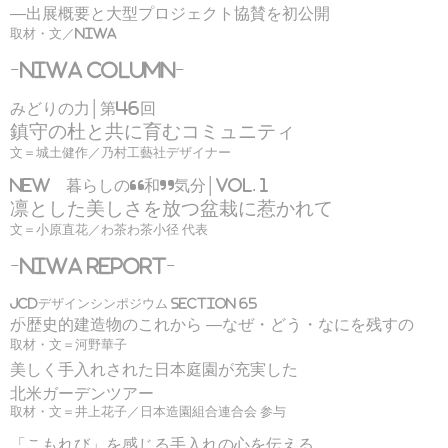
―出展概要と大型プロジェクト協賛を初公開
取材・文／niwa
ｰNIWA COLUMNｰ
みどりの力│第46回
鎮守の杜と共に育むコミュニティ
文＝城土健作／乃村工藝社デザイナー
NEW 暮らしの“和”気分│VOL. 1
凛とした美しさを放つ盆栽に惹かれて
文＝小原直花／わ茶わ茶小径 代表
ｰNIWA REPORTｰ
JCDデザインシンポジウム SECTION 65
「歴史的建造物のこれから ―なぜ・どう・なにを残すのか」
取材・文＝河野華子
美しく手入れされた日本庭園が充実した
北米ガーデンツアー
取材・文＝井上花子／日本造園組合連合会 参与
「こもれび」を感じる手入れの心を伝える