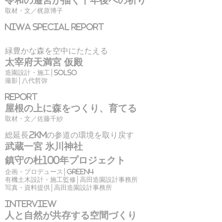
令和の遷宮が描く千年後への祈り
取材・文／梶原博子
NIWA SPECIAL REPORT
緑豊かな森を空中にたたえる
太宰府天満宮 仮殿
造園設計・施工│SOLSO
撮影│八代哲弥
Report
屋根の上に森をつくり、育てる
取材・文／佐藤千紗
総延長2kmの参道の環境を取り戻す
武蔵一宮 氷川神社
鎮守の杜100年プロジェクト
企画・プロデュース│green4
有機土木設計・施工監修│高田造園設計事務所
写真・資料提供│高田造園設計事務所
interview
人と自然が共存する空間づくり