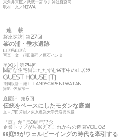
東角井真臣／武蔵一宮 氷川神社権宮司
取材・文／niwa
ｰ連 載ｰ
磐座探訪│第27回
峯の浦・垂水遺跡
山形県山形市
写真・文＝須田郡司／巨石ハンター
美×技│第24回
閑静な住宅街にたたずむ“市中の山居”
Guest House [T]
造園設計・施工│LANDSCAPE NIWATAN
撮影│佐藤振一
庭園評│第6回
伝統をベースにしたモダンな庭園
文＝戸田芳樹／東京農業大学元客員教授
『庭』創刊50周年記念
企業トップが見据えるこれからの造園Vol.02
“庭”がウェルビーイングの時代を牽引する