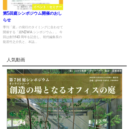
イベント・セミナー
第5回庭シンポジウム開催のおし
らせ
季刊「庭」の発行のタイミングに合わせて
開催する「庭NIWA シンポジウム」。 今
回は創刊40 周年を記念し、初代編集長の
龍居竹之介氏と、本誌...
人気動画