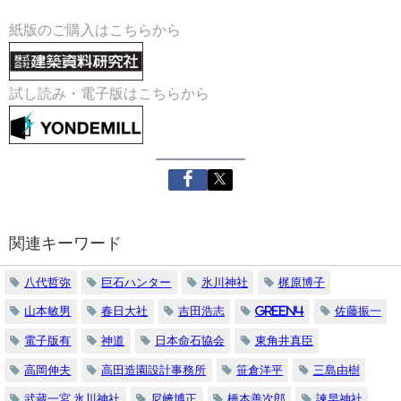
紙版のご購入はこちらから
試し読み・電子版はこちらから
関連キーワード
八代哲弥
巨石ハンター
氷川神社
梶原博子
山本敏男
春日大社
吉田浩志
green4
佐藤振一
電子版有
神道
日本命石協会
東角井真臣
高岡伸夫
高田造園設計事務所
笹倉洋平
三島由樹
武蔵一宮 氷川神社
尼﨑博正
橋本善次郎
諫早神社