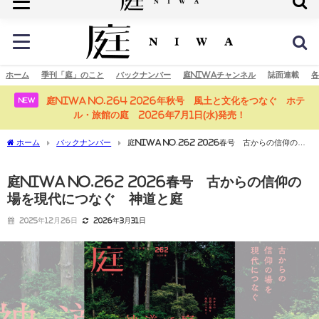
庭の未来へ
ホーム
季刊「庭」のこと
バックナンバー
庭NIWAチャンネル
誌面連載
各
庭NIWA No.264 2026年秋号 風土と文化をつなぐ ホテ
NEW
ル・旅館の庭 2026年7月1日(水)発売！
ホーム
バックナンバー
庭NIWA No.262 2026春号 古からの信仰の場
を現代につなぐ 神道と庭
庭NIWA No.262 2026春号 古からの信仰の
場を現代につなぐ 神道と庭
2025年12月26日
2026年3月31日