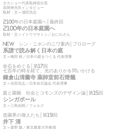
タカショー代表取締役社長
高岡伸夫氏インタビュー
取材・文＝浦田浩志
2100年の日本庭園へ│最終回
2100年の日本庭園へ
取材・文＝イトウマサトシ／おにわさん
NEW シン・ニホンのニワ案内│プロローグ
系譜で読み解く日本の庭
文＝梅田 裕／日本の庭をつくる 代表理事
命石をめぐる│第17回
七百年の時を経て、光のありかを問いかける
鎌倉山清薗寺 薬師堂前石燈籠
文＝吉田浩志／日本命石協会 代表理事
庭と園藝 社会とコモンズのデザイン論│第15回
シンガポール
文＝三島由樹／フォルク
造園界の偉人たち│第19回
井下 清
文＝粟野 隆／東京農業大学教授