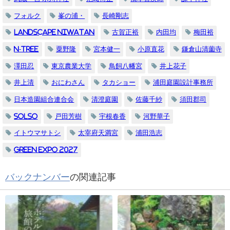
フォルク
峯の浦・
長崎剛志
LANDSCAPE NIWATAN
古賀正裕
内田均
梅田裕
N-tree
粟野隆
宮本健一
小原直花
鎌倉山清薗寺
澤田忍
東京農業大学
鳥飼八幡宮
井上花子
井上清
おにわさん
タカショー
浦田庭園設計事務所
日本造園組合連合会
清澄庭園
佐藤千紗
須田郡司
SOLSO
戸田芳樹
宇根春香
河野華子
イトウマサトシ
太宰府天満宮
浦田浩志
GREEN EXPO 2027
バックナンバー
の関連記事