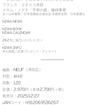
フランス・ユネスコ本部
イサム・ノグチ「平和の庭」修繕事業
文＝山本敏男／日本造園組合連合会 京都府支部、日本庭園士
─
NIWA NEWS
─
NIWA BOOK
NIWA CALENDAR
─
262号に協力いただいた方々
─
NIWA info
求人情報／読者プレゼント・アンケート
編集：neuf（澤田忍）
判型：A4変
頁数：120
定価：2,970円（本体2,700円＋税）
発売日：2025/12/27
JANコード：4912069530267