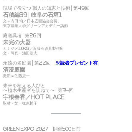
現場で役立つ 職人の知恵と技術│第49回
石積編39│岐阜の石垣1
文＝内田 均／日本庭園協会会長、
東京農業大学グリーンアカデミー講師
庭道具考│第26回
未完の大器
カナジメ1.0kg／近藤石道具製作所
文・写真＝浦田浩志
永遠の名庭園│第22回
※読者プレゼント有
清澄庭園
撮影＝佐藤振一
未来を植える人びと
〜植木生産者を訪ねて〜│第34回
宇根春香／HOT PLACE
取材・文＝梶原博子
GREEN EXPO 2027 開催500日前