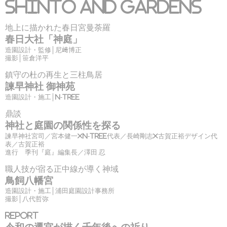
Shinto and Gardens
地上に描かれた春日宮曼荼羅
春日大社「神庭」
造園設計・監修│尼﨑博正
撮影│笹倉洋平
鎮守の杜の再生と三柱鳥居
諫早神社 御神苑
造園設計・施工│N-tree
鼎談
神社と庭園の関係性を探る
諫早神社宮司／宮本健一×N-tree代表／長崎剛志×古賀正裕デザイン代
表／古賀正裕
進行 季刊『庭』編集長／澤田 忍
職人技が宿る正中線が導く神域
鳥飼八幡宮
造園設計・施工│浦田庭園設計事務所
撮影│八代哲弥
Report