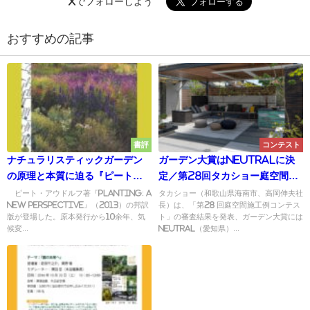
Xでフォローしよう
おすすめの記事
書評
コンテスト
ナチュラリスティックガーデン
ガーデン大賞はneutralに決
の原理と本質に迫る『ピート・
定／第28回タカショー庭空間施
アウドルフの庭づくり』
⼯例コンテスト
ピート・アウドルフ著『PLANTING: A
タカショー（和歌⼭県海南市、⾼岡伸夫社
NEW PERSPECTIVE』（2013）の邦訳
長）は、「第28 回庭空間施⼯例コンテス
版が登場した。原本発行から10余年、気
ト」の審査結果を発表、ガーデン⼤賞には
候変...
neutral（愛知県）...