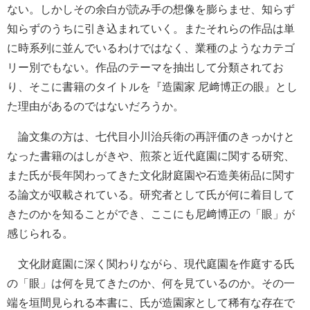
ない。しかしその余白が読み手の想像を膨らませ、知らず
知らずのうちに引き込まれていく。またそれらの作品は単
に時系列に並んでいるわけではなく、業種のようなカテゴ
リー別でもない。作品のテーマを抽出して分類されてお
り、そこに書籍のタイトルを『造園家 尼﨑博正の眼』とし
た理由があるのではないだろうか。
論文集の方は、七代目小川治兵衛の再評価のきっかけと
なった書籍のはしがきや、煎茶と近代庭園に関する研究、
また氏が長年関わってきた文化財庭園や石造美術品に関す
る論文が収載されている。研究者として氏が何に着目して
きたのかを知ることができ、ここにも尼﨑博正の「眼」が
感じられる。
文化財庭園に深く関わりながら、現代庭園を作庭する氏
の「眼」は何を見てきたのか、何を見ているのか。その一
端を垣間見られる本書に、氏が造園家として稀有な存在で