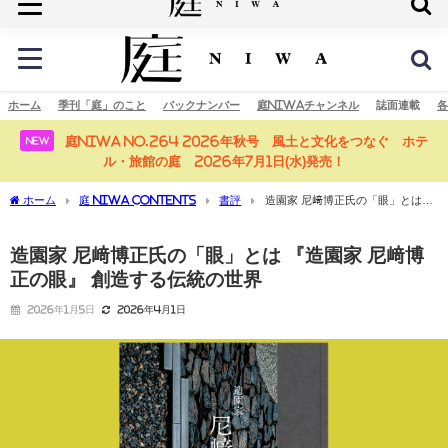
庭の未来へ
ホーム
季刊「庭」のこと
バックナンバー
庭NIWAチャンネル
誌面連載
各
庭NIWA No.264 2026年秋号 風土と文化をつなぐ ホテ
NEW
ル・旅館の庭 2026年7月1日(水)発売！
ホーム
庭 NIWA CONTENTS
書評
造園家 尼﨑博正氏の「眼」とは
『造園家 尼﨑博正の眼』 創造する伝統の世界
造園家 尼﨑博正氏の「眼」とは 『造園家 尼﨑博
正の眼』 創造する伝統の世界
2026年1月5日
2026年4月1日