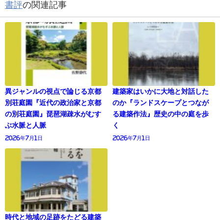
書評
の関連記事
異ジャンルの視点で論じる京都
建築家はいかに大地と対話した
別荘庭園『近代の政治家と京都
のか『ランドスケープとつなが
の別荘庭園』琵琶湖疎水がむす
る建築作法』歴史の中の庭を歩
ぶ水脈と人脈
く
2026年7月1日
2026年7月1日
時代と地域の足跡をたどる建築