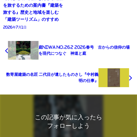
を旅するための案内書『建築を
旅する』歴史と地域を楽しむ
「建築ツーリズム」のすすめ
2026年7月1日
庭NIWA No.262 2026春号 古からの信仰の場
を現代につなぐ 神道と庭
数寄屋建築の名匠 二代目が遺したものさし『中村義
明の仕事』
この記事が気に入ったら
フォローしよう