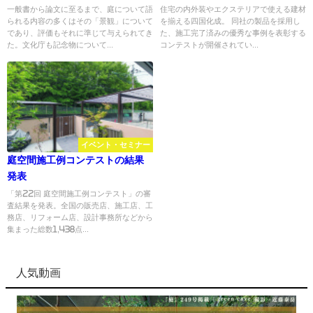
一般書から論文に至るまで、庭について語
住宅の内外装やエクステリアで使える建材
られる内容の多くはその「景観」について
を揃える四国化成。 同社の製品を採用し
であり、評価もそれに準じて与えられてき
た、施工完了済みの優秀な事例を表彰する
た。文化庁も記念物について...
コンテストが開催されてい...
イベント・セミナー
庭空間施工例コンテストの結果
発表
「第22回 庭空間施工例コンテスト」の審
査結果を発表。全国の販売店、施工店、工
務店、リフォーム店、設計事務所などから
集まった総数1,438点...
人気動画