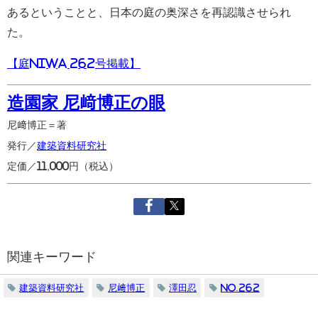
あるということと、日本の庭の奥深さを再認識させられ
た。
【庭NIWA 262号掲載】
造園家 尼﨑博正の眼
尼﨑博正＝著
発行／
建築資料研究社
定価／11,000円（税込）
関連キーワード
建築資料研究社
尼﨑博正
澤田忍
No.262