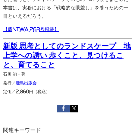
本書は、実務における「戦略的な眼差し」を養うための一
冊といえるだろう。
【庭NIWA 263号掲載】
新版 思考としてのランドスケープ 地
上学への誘い 歩くこと、見つけるこ
と、育てること
石川 初＝著
発行／
鹿島出版会
定価／2,860円（税込）
関連キーワード