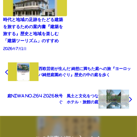
時代と地域の足跡をたどる建築
を旅するための案内書『建築を
旅する』歴史と地域を楽しむ
「建築ツーリズム」のすすめ
2026年7月1日
西欧芸術が生んだ 綺想に満ちた庭への旅『ヨーロッ
パ綺想庭園めぐり』歴史の中の庭を歩く
庭NIWA No.264 2026秋号 風土と文化をつな
ぐ ホテル・旅館の庭