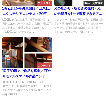
コンテスト
製品・資材情報
5月21日から募集開始／LIXIL
光の広がり・明るさの強弱・光
エクステリアコンテスト2021
の⾊温度を1台で調整できるアッ
プライト「De-SPOT トライリ
LIXIL(東京都江東区、瀬戸欣哉社長)は、
タカショー（和歌山県海南市、高岡伸夫社
同社のエクステリア商品を採用した施工写
長）と同社の照明事業を担うタカショーデ
ング」を発売／タカショー
真を募集し、優秀な作品を表彰する
ジテック（和歌山県海南市、古澤良祐社
「LIXILエクステリアコ...
長）は、光の広がり・明るさの...
コンテスト
10月30日まで作品を募集／TDY
リモデルスマイル作品コンテス
ト2020
TOTO、DAIKEN、YKK AP（以下、
TDY）は、3社共同で主催する「TDYリモ
デルスマイル作品コンテスト2020」の作
品を10月30...