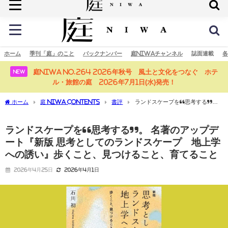
庭の未来へ
ホーム
季刊「庭」のこと
バックナンバー
庭NIWAチャンネル
誌面連載
各
庭NIWA No.264 2026年秋号 風土と文化をつなぐ ホテ
NEW
ル・旅館の庭 2026年7月1日(水)発売！
ホーム
庭 NIWA CONTENTS
書評
ランドスケープを“思考する”。
名著のアップデート『新版 思考としてのランドスケープ 地上学への誘い』歩くこ
と、見つけること、育てること
ランドスケープを“思考する”。 名著のアップデ
ート『新版 思考としてのランドスケープ 地上学
への誘い』歩くこと、見つけること、育てること
2026年4月25日
2026年4月1日