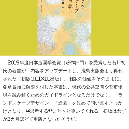
2019年度日本造園学会賞（著作部門）を受賞した石川初
氏の著書が、内容をアップデートし、鹿島出版会より再刊
された（初版はLIXIL出版）。旧版の価値をそのままに、
各章冒頭に解題を付した本書は、現代の公共空間や都市環
境を読み解くためのガイドラインとなるだけでなく、「ラ
ンドスケープデザイン」「造園」を改めて問い直すきっか
けとなり、“思考する”ことへと導いてくれる。初版はわず
か3カ月ほどで重版となったそうだ。