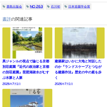
鹿島出版会
No.263
石川初
日本造園学会賞
書評
の関連記事
異ジャンルの視点で論じる京都
建築家はいかに大地と対話した
別荘庭園『近代の政治家と京都
のか『ランドスケープとつなが
の別荘庭園』琵琶湖疎水がむす
る建築作法』歴史の中の庭を歩
ぶ水脈と人脈
く
2026年7月1日
2026年7月1日