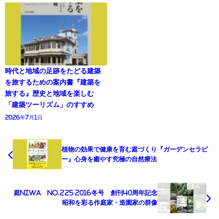
時代と地域の足跡をたどる建築
を旅するための案内書『建築を
旅する』歴史と地域を楽しむ
「建築ツーリズム」のすすめ
2026年7月1日
植物の効果で健康を育む庭づくり『ガーデンセラピ
ー』心身を癒やす究極の自然療法
庭NIWA No.225 2016冬号 創刊40周年記念
昭和を彩る作庭家・造園家の群像