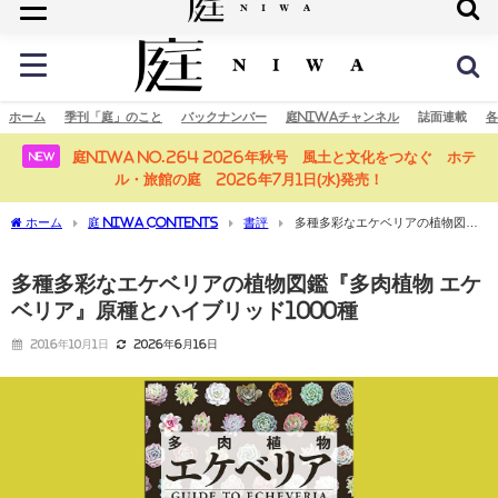
庭の未来へ
ホーム
季刊「庭」のこと
バックナンバー
庭NIWAチャンネル
誌面連載
各
庭NIWA No.264 2026年秋号 風土と文化をつなぐ ホテ
NEW
ル・旅館の庭 2026年7月1日(水)発売！
ホーム
庭 NIWA CONTENTS
書評
多種多彩なエケベリアの植物図鑑
『多肉植物 エケベリア』原種とハイブリッド1000種
多種多彩なエケベリアの植物図鑑『多肉植物 エケ
ベリア』原種とハイブリッド1000種
2016年10月1日
2026年6月16日