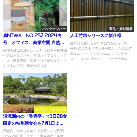
バックナンバー
製品・資材情報
庭NIWA No.257 2024冬
人工竹垣シリーズに新仕様
号 オフィス、商業空間 自然の
従来品と変わらない高品質ながら、約
40％のコストダウンを可能とした人工竹
気配
植物を身近に感じたいという欲求や精神面
垣ユニット「シンプルユニットシリー
への効用などから、住宅だけでなく、オフ
ズ」。そのシリーズに、ユーザーから...
ィス、商業空間、医療・福祉施設など、さ
まざまな空間に植物が取り込...
イベント・セミナー
清流園内の「香雲亭」で1日28食
限定の特別朝食会を7月1日より
開催／二条城の夏の特別事業
元離宮二条城（京都市中京区）では7月1
日から9月30日まで、「世界遺産二条城