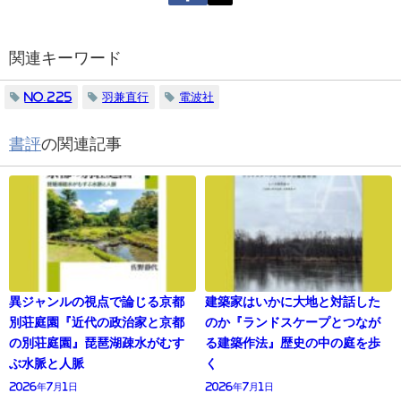
関連キーワード
No.225
羽兼直行
電波社
書評
の関連記事
異ジャンルの視点で論じる京都
建築家はいかに大地と対話した
別荘庭園『近代の政治家と京都
のか『ランドスケープとつなが
の別荘庭園』琵琶湖疎水がむす
る建築作法』歴史の中の庭を歩
ぶ水脈と人脈
く
2026年7月1日
2026年7月1日