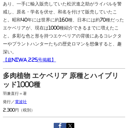
あり、一手に輸入販売していた松沢進之助がライバルを警
戒し、原名・学名を伏せ、和名を付けて販売していたこ
と。昭和40年には世界に約160種、日本には約70種だった
エケベリアが、現在は1000種紹介できるまでに増えたこ
と。多彩な色と形を持つエケベリアの背後にあるコレクタ
ーやプラントハンターたちの歴史ロマンを想像すると、趣
深い。
【庭NIWA 225号掲載】
多肉植物 エケベリア 原種とハイブリ
ッド1000種
羽兼直行＝著
発行／
電波社
2,300円（税別）