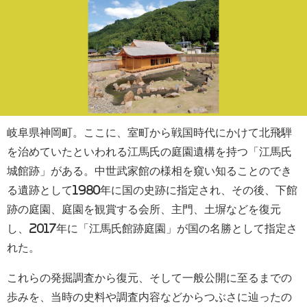
岐阜県神岡町。ここに、室町から戦国時代にかけて北飛騨
を治めていたといわれる江馬氏の庭園遺構を持つ「江馬氏
城館跡」がある。中世武家館の様相を窺い知ることのでき
る遺跡として1980年に国の史跡に指定され、その後、下館
跡の庭園、庭園を観賞する会所、主門、土塀などを復元
し、2017年に「江馬氏館跡庭園」が国の名勝として指定さ
れた。
これらの発掘調査から復元、そして一般公開に至るまでの
歩みを、当時の史料や調査内容などからつぶさに辿ったの