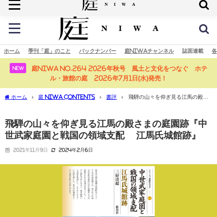
庭の未来へ
ホーム
季刊「庭」のこと
バックナンバー
庭NIWAチャンネル
誌面連載
各
庭NIWA No.264 2026年秋号 風土と文化をつなぐ ホテ
NEW
ル・旅館の庭 2026年7月1日(水)発売！
ホーム
庭 NIWA CONTENTS
書評
飛騨の山々を仰ぎ見る江馬の殿さ
まの庭園跡『中世武家庭園と戦国の領域支配 江馬氏城館跡』
飛騨の山々を仰ぎ見る江馬の殿さまの庭園跡『中
世武家庭園と戦国の領域支配 江馬氏城館跡』
2021年11月9日
2024年2月6日