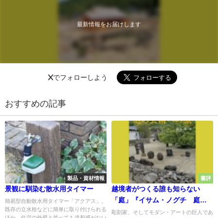
最新情報をお届けします
Xでフォローしよう
おすすめの記事
製品・資材情報
書評
景観に馴染む散水用タイマー
越境者がつくる誰も知らない
「庭」『イサム・ノグチ 庭の
簡易型自動散水用タイマー「アクアス」。
既存の立水栓などに簡単に取り付けられる
芸術への旅』
彫刻家、そしてモダン・アートの巨人であ
ほか、住宅の外壁と並べても違和感がない