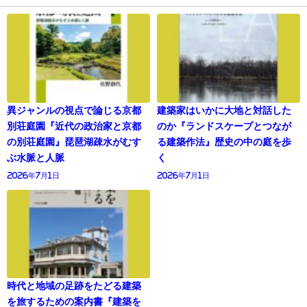
異ジャンルの視点で論じる京都
建築家はいかに大地と対話した
別荘庭園『近代の政治家と京都
のか『ランドスケープとつなが
の別荘庭園』琵琶湖疎水がむす
る建築作法』歴史の中の庭を歩
ぶ水脈と人脈
く
2026年7月1日
2026年7月1日
時代と地域の足跡をたどる建築
を旅するための案内書『建築を