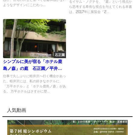
るイサム・ノグチを、『庭』という視点か
ようなデザインにこだわっ...
ら思考する希有な視点を与えてくれる本書
は、2017年に展覧会『2...
石正園
シンプルに美が宿る「ホテル鹿
島ノ森」の庭 石正園／平井孝
幸
仕事で久しぶりに軽井沢へ行く機会があっ
た。軽井沢には、私の好きなホテルに、
「万平ホテル」と「ホテル鹿島ノ森」があ
る。 万平ホテルはさすがに歴...
人気動画