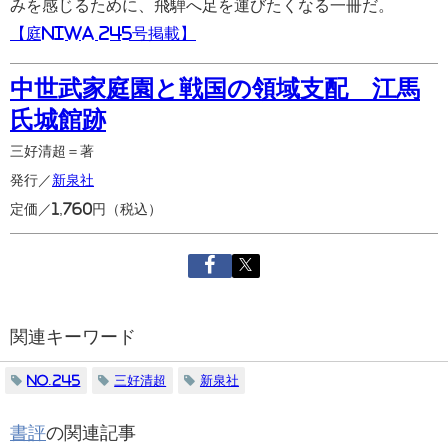
みを感じるために、飛騨へ足を運びたくなる一冊だ。
【庭NIWA 245号掲載】
中世武家庭園と戦国の領域支配 江馬
氏城館跡
三好清超＝著
発行／
新泉社
定価／1,760円（税込）
関連キーワード
No.245
三好清超
新泉社
書評
の関連記事