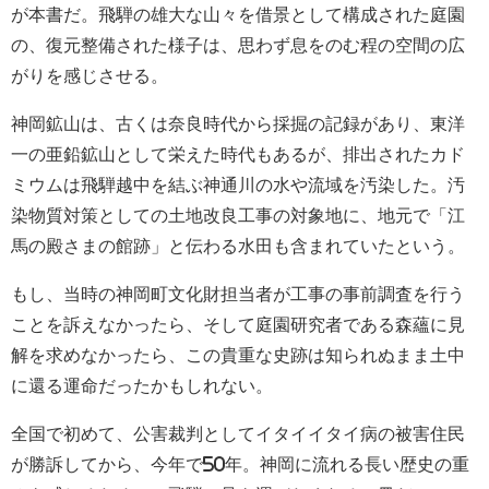
が本書だ。飛騨の雄大な山々を借景として構成された庭園
の、復元整備された様子は、思わず息をのむ程の空間の広
がりを感じさせる。
神岡鉱山は、古くは奈良時代から採掘の記録があり、東洋
一の亜鉛鉱山として栄えた時代もあるが、排出されたカド
ミウムは飛騨越中を結ぶ神通川の水や流域を汚染した。汚
染物質対策としての土地改良工事の対象地に、地元で「江
馬の殿さまの館跡」と伝わる水田も含まれていたという。
もし、当時の神岡町文化財担当者が工事の事前調査を行う
ことを訴えなかったら、そして庭園研究者である森蘊に見
解を求めなかったら、この貴重な史跡は知られぬまま土中
に還る運命だったかもしれない。
全国で初めて、公害裁判としてイタイイタイ病の被害住民
が勝訴してから、今年で
50
年。神岡に流れる長い歴史の重