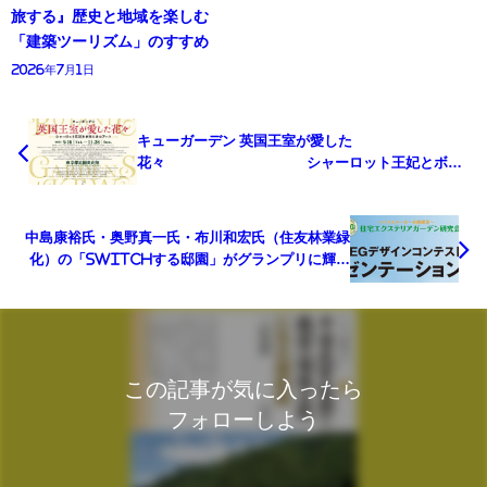
旅する』歴史と地域を楽しむ
「建築ツーリズム」のすすめ
2026年7月1日
キューガーデン 英国王室が愛した
花々 シャーロット王妃とボタ
ニカルアート
中島康裕氏・奥野真一氏・布川和宏氏（住友林業緑
化）の「switchする邸園」がグランプリに輝く
／第8回JEGデザインコンテスト
この記事が気に入ったら
フォローしよう