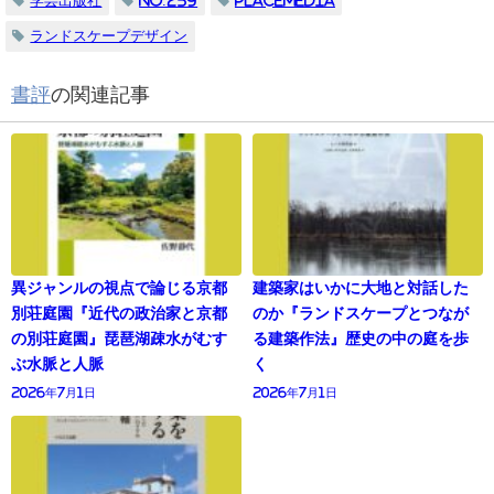
学芸出版社
No.259
PLACEMEDIA
ランドスケープデザイン
書評
の関連記事
異ジャンルの視点で論じる京都
建築家はいかに大地と対話した
別荘庭園『近代の政治家と京都
のか『ランドスケープとつなが
の別荘庭園』琵琶湖疎水がむす
る建築作法』歴史の中の庭を歩
ぶ水脈と人脈
く
2026年7月1日
2026年7月1日