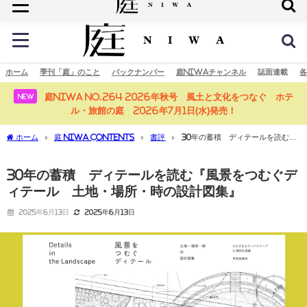
庭の未来へ
ホーム
季刊「庭」のこと
バックナンバー
庭NIWAチャンネル
誌面連載
各
庭NIWA No.264 2026年秋号 風土と文化をつなぐ ホテ
NEW
ル・旅館の庭 2026年7月1日(水)発売！
ホーム
庭 NIWA CONTENTS
書評
30年の蓄積 ディテールを読む
『風景をつむぐディテール 土地・場所・時の設計図集』
30年の蓄積 ディテールを読む『風景をつむぐデ
ィテール 土地・場所・時の設計図集』
2025年6月13日
2025年6月13日