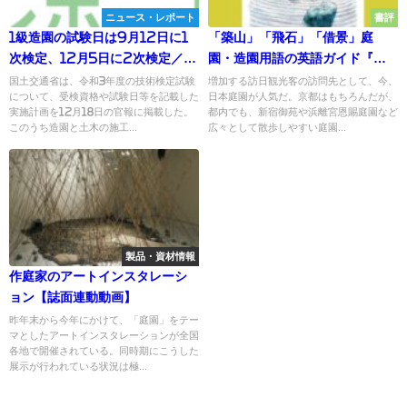
ニュース・レポート
書評
1級造園の試験日は9月12日に1
「築山」「飛石」「借景」庭
次検定、12月5日に2次検定／令
園・造園用語の英語ガイド『庭
和3年度施工管理技術検定試験の
園バイリンガルガイド』
国土交通省は、令和3年度の技術検定試験
増加する訪日観光客の訪問先として、今、
について、受検資格や試験日等を記載した
日本庭園が人気だ。京都はもちろんだが、
受検資格や試験日等を公表／国
実施計画を12月18日の官報に掲載した。
都内でも、新宿御苑や浜離宮恩賜庭園など
土交通省
このうち造園と土木の施工...
広々として散歩しやすい庭園...
製品・資材情報
作庭家のアートインスタレーシ
ョン【誌面連動動画】
昨年末から今年にかけて、「庭園」をテー
マとしたアートインスタレーションが全国
各地で開催されている。同時期にこうした
展示が行われている状況は極...