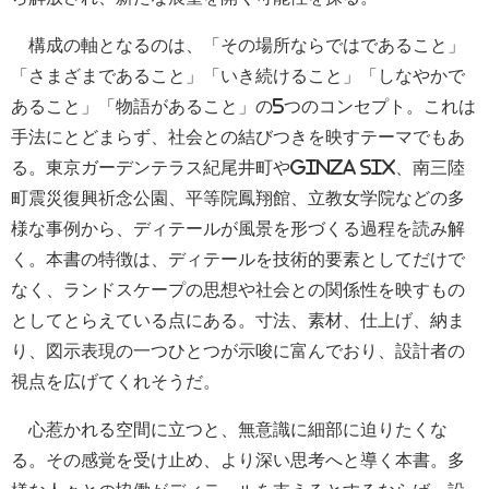
構成の軸となるのは、「その場所ならではであること」
「さまざまであること」「いき続けること」「しなやかで
あること」「物語があること」の5つのコンセプト。これは
手法にとどまらず、社会との結びつきを映すテーマでもあ
る。東京ガーデンテラス紀尾井町やGINZA SIX、南三陸
町震災復興祈念公園、平等院鳳翔館、立教女学院などの多
様な事例から、ディテールが風景を形づくる過程を読み解
く。本書の特徴は、ディテールを技術的要素としてだけで
なく、ランドスケープの思想や社会との関係性を映すもの
としてとらえている点にある。寸法、素材、仕上げ、納ま
り、図示表現の一つひとつが示唆に富んでおり、設計者の
視点を広げてくれそうだ。
心惹かれる空間に立つと、無意識に細部に迫りたくな
る。その感覚を受け止め、より深い思考へと導く本書。多