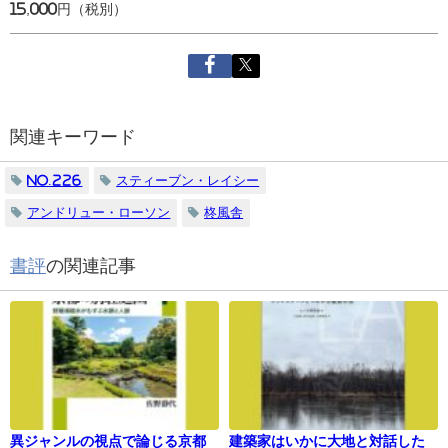
15,000円（税別）
関連キーワード
No.226
スティーブン・レイシー
アンドリュー・ローソン
柊風舎
書評
の関連記事
異ジャンルの視点で論じる京都
建築家はいかに大地と対話した