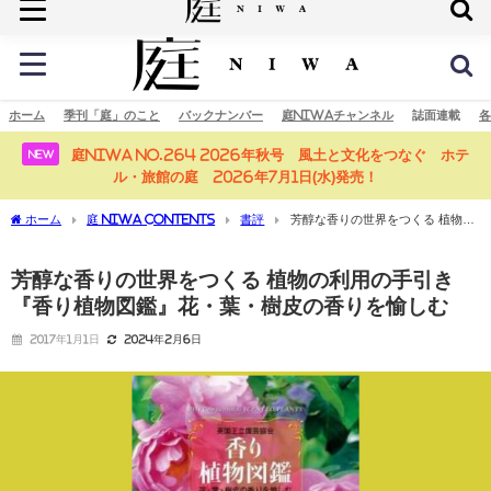
庭の未来へ
ホーム
季刊「庭」のこと
バックナンバー
庭NIWAチャンネル
誌面連載
各
庭NIWA No.264 2026年秋号 風土と文化をつなぐ ホテ
NEW
ル・旅館の庭 2026年7月1日(水)発売！
ホーム
庭 NIWA CONTENTS
書評
芳醇な香りの世界をつくる 植物の
利用の手引き『香り植物図鑑』花・葉・樹皮の香りを愉しむ
芳醇な香りの世界をつくる 植物の利用の手引き
『香り植物図鑑』花・葉・樹皮の香りを愉しむ
2017年1月1日
2024年2月6日