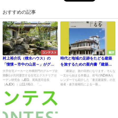
おすすめの記事
コンテスト
書評
村上裕介氏（積水ハウス）の
時代と地域の足跡をたどる建築
「憧憬～市中の山居～」がグラ
を旅するための案内書『建築を
ンプリに輝く／第10回JEGデザ
旅する』歴史と地域を楽しむ
大手住宅メーカーと外構部門のグループ企
「建築は、旅の目的になります」そんな
業8社が共同運営する住宅エクステリアガ
一文から始まる本書は、前号のNIWAカ
インコンテスト2023
「建築ツーリズム」のすすめ
ーデン研究会（JEG、尾島憲司会長
レンダーでも紹介した「東京建築祭」の主
［AJEX］）は11月6日、「...
催者・倉方俊輔氏による一冊...