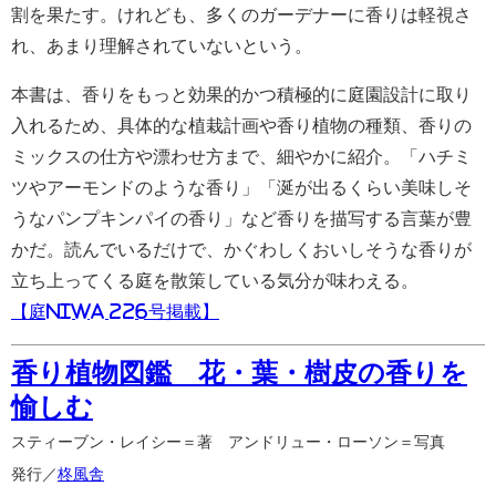
割を果たす。けれども、多くのガーデナーに香りは軽視さ
れ、あまり理解されていないという。
本書は、香りをもっと効果的かつ積極的に庭園設計に取り
入れるため、具体的な植栽計画や香り植物の種類、香りの
ミックスの仕方や漂わせ方まで、細やかに紹介。「ハチミ
ツやアーモンドのような香り」「涎が出るくらい美味しそ
うなパンプキンパイの香り」など香りを描写する言葉が豊
かだ。読んでいるだけで、かぐわしくおいしそうな香りが
立ち上ってくる庭を散策している気分が味わえる。
【庭NIWA 226号掲載】
香り植物図鑑 花・葉・樹皮の香りを
愉しむ
スティーブン・レイシー＝著 アンドリュー・ローソン＝写真
発行／
柊風舎