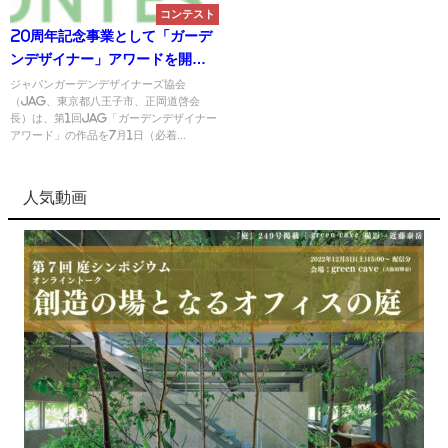
コンテスト
20周年記念事業として「ガーデ
ンデザイナー」アワードを開
催、7月1日まで作品募集中／
ジャパンガーデンデザイナーズ協会
（JAG、東京都八王子市、正岡道啓会
JAG
長）は、第1回JAG「ガーデンデザイナー
アワード」の作品を7月1日（必着...
人気動画