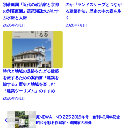
別荘庭園『近代の政治家と京都
のか『ランドスケープとつなが
の別荘庭園』琵琶湖疎水がむす
る建築作法』歴史の中の庭を歩
ぶ水脈と人脈
く
2026年7月1日
2026年7月1日
時代と地域の足跡をたどる建築
を旅するための案内書『建築を
旅する』歴史と地域を楽しむ
「建築ツーリズム」のすすめ
2026年7月1日
庭NIWA No.225 2016冬号 創刊40周年記念
昭和を彩る作庭家・造園家の群像