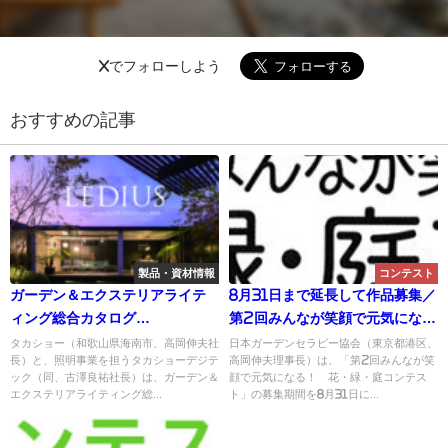
Xでフォローしよう
おすすめの記事
製品・資材情報
コンテスト
ガーデン＆エクステリアライテ
8月31日まで延長して作品募集／
ィング総合カタログ
第2回みんなが笑顔で元気にな
『LEDIUS』2020年度版を発
る！ 花・緑・庭コンテスト／
タカショー（和歌山県海南市、高岡伸夫社
日本ガーデンセラピー協会（東京都港区、
長）と、照明事業を担うタカショーデジテ
高岡伸夫理事長）は、「第2回みんなが笑
刊 ／タカショー
日本ガーデンセラピー協会
ック（同、古澤良祐社長）は、ガーデン＆
顔で元気になる！ 花・緑・庭コンテス
エクステリアライティング総...
ト」の募集期間を8月31日に...