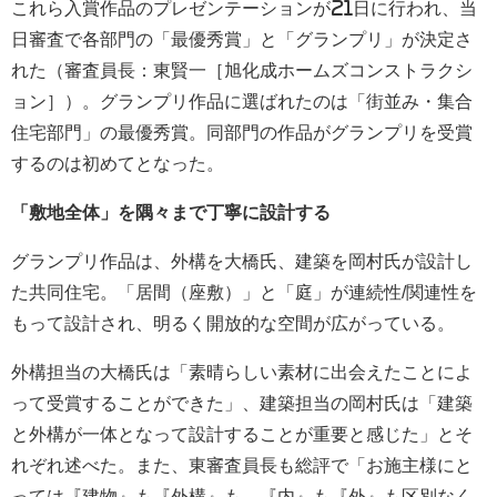
これら入賞作品のプレゼンテーションが
21
日に行われ、当
日審査で各部門の「最優秀賞」と「グランプリ」が決定さ
れた（審査員長：東賢一［旭化成ホームズコンストラクシ
ョン］）。グランプリ作品に選ばれたのは「街並み・集合
住宅部門」の最優秀賞。同部門の作品がグランプリを受賞
するのは初めてとなった。
「敷地全体」を隅々まで丁寧に設計する
グランプリ作品は、外構を大橋氏、建築を岡村氏が設計し
た共同住宅。「居間（座敷）」と「庭」が連続性
/
関連性を
もって設計され、明るく開放的な空間が広がっている。
外構担当の大橋氏は「素晴らしい素材に出会えたことによ
って受賞することができた」、建築担当の岡村氏は「建築
と外構が一体となって設計することが重要と感じた」とそ
れぞれ述べた。また、東審査員長も総評で「お施主様にと
っては『建物』も『外構』も、『内』も『外』も区別なく