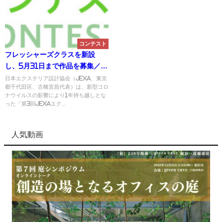
コンテスト
フレッシャーズクラスを新設
し、5月31日まで作品を募集／第
3回 JEXAエクステリアデザイン
日本エクステリア設計協会（JEXA、東京
都千代田区、古橋宜昌代表）は、新型コロ
コンペティション
ナウイルスの影響により1年持ち越しとな
った「第3回JEXAエク...
人気動画