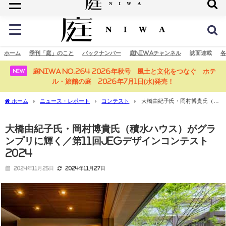
庭の未来へ
ホーム
季刊「庭」のこと
バックナンバー
庭NIWAチャンネル
誌面連載
各
庭NIWA No.264 2026年秋号 風土と文化をつなぐ ホテ
NEW
ル・旅館の庭 2026年7月1日(水)発売！
ホーム
ニュース・レポート
コンテスト
大橋由紀子氏・岡村博貴氏（積
水ハウス）がグランプリに輝く／第11回JEGデザインコンテスト2024
大橋由紀子氏・岡村博貴氏（積水ハウス）がグラ
ンプリに輝く／第11回JEGデザインコンテスト
2024
2024年11月25日
2024年11月27日