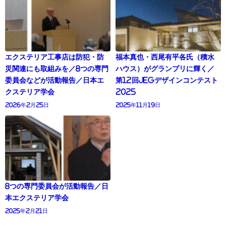
エクステリア工事店は防犯・防
福本真也・西尾有平各氏（積水
災関連にも取組みを／8つの専門
ハウス）がグランプリに輝く／
委員会などが活動報告／日本エ
第12回JEGデザインコンテスト
クステリア学会
2025
2026年2月25日
2025年11月19日
8つの専門委員会が活動報告／日
本エクステリア学会
2025年2月21日