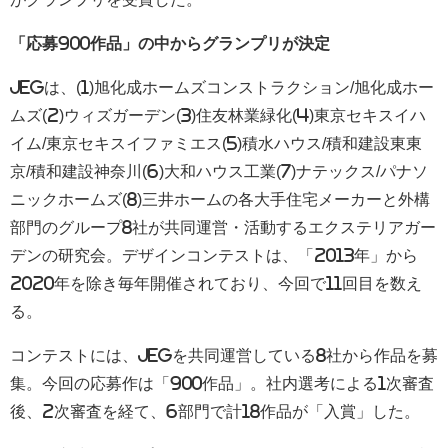
「応募900作品」の中からグランプリが決定
JEG
は、(1)旭化成ホームズコンストラクション
/
旭化成ホー
ムズ(2)ウィズガーデン(3)住友林業緑化(4)東京セキスイハ
イム
/
東京セキスイファミエス(5)積水ハウス
/
積和建設東東
京/積和建設神奈川(6)大和ハウス工業(7)ナテックス/パナソ
ニックホームズ(8)三井ホームの各大手住宅メーカーと外構
部門のグループ
8
社が共同運営・活動するエクステリアガー
デンの研究会。デザインコンテストは、「
2013
年」から
2020
年を除き毎年開催されており、今回で
11
回目を数え
る。
コンテストには、
JEG
を共同運営している
8
社から作品を募
集。今回の応募作は「
900
作品」。社内選考による
1
次審査
後、
2
次審査を経て、
6
部門で計
18
作品が「入賞」した。