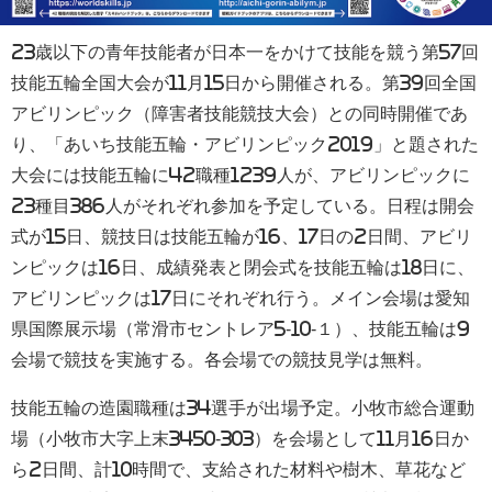
23歳以下の青年技能者が日本一をかけて技能を競う第57回
技能五輪全国大会が11月15日から開催される。第39回全国
アビリンピック（障害者技能競技大会）との同時開催であ
り、「
あいち技能五輪・アビリンピック2019」と題された
大会には技能五輪に42職種1239人が、アビリンピックに
23種目386人がそれぞれ参加を予定している。日程は開会
式が15日、競技日は技能五輪が16、17日の2日間、アビリ
ンピックは16日、成績発表と閉会式を技能五輪は18日に、
アビリンピックは17日にそれぞれ行う。メイン会場は
愛知
県国際展示場（常滑市セントレア5-10-１）、技能五輪は
9
会場で競技を実施する。
各会場での競技見学は無料。
技能五輪の造園職種は
34選手が出場予定。
小牧市総合運動
場（小牧市
大字上末3450-303
）を会場として11月16日か
ら2日間、計10時間で、支給された材料や樹木、草花など