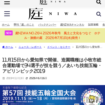
庭の未来へ
ホーム
季刊「庭」のこと
バックナンバー
庭NIWAチャンネル
誌面連載
各
庭NIWA No.264 2026年秋号 風土と文化をつなぐ ホテ
NEW
ル・旅館の庭 2026年7月1日(水)発売！
ホーム
ニュース・レポート
イベント・セミナー
11月15日から愛知県で
開催、造園職種は小牧市総合運動場で34選手が技を競う／あいち技能五輪・アビリン
ピック2019
11月15日から愛知県で開催、造園職種は小牧市総
合運動場で34選手が技を競う／あいち技能五輪・
アビリンピック2019
2019年11月13日
2026年6月16日