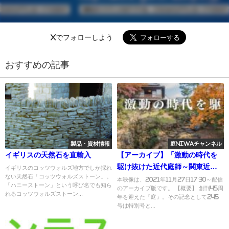
Xでフォローしよう
おすすめの記事
製品・資材情報
庭NIWAチャンネル
イギリスの天然石を直輸入
【アーカイブ】「激動の時代を
駆け抜けた近代庭師～関東近郊
イギリスのコッツウォルズ地方でしか採れ
ない天然石「コッツウォルズストーン」。
を中心に～」粟野隆・澤田忍｜
本映像は、2021年11月27日17:30～配信
「ハニーストーン」という呼び名でも知ら
のアーカイブ版です。 【概要】 創刊45周
『庭』創刊45周年特別号発刊記
れるコッツウォルズストーン...
年を迎えた『庭』。その記念として245
念トークセッション
号は特別号と...