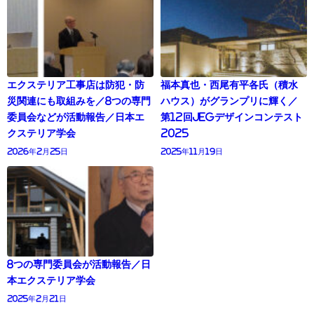
エクステリア工事店は防犯・防
福本真也・西尾有平各氏（積水
災関連にも取組みを／8つの専門
ハウス）がグランプリに輝く／
委員会などが活動報告／日本エ
第12回JEGデザインコンテスト
クステリア学会
2025
2026年2月25日
2025年11月19日
8つの専門委員会が活動報告／日
本エクステリア学会
2025年2月21日