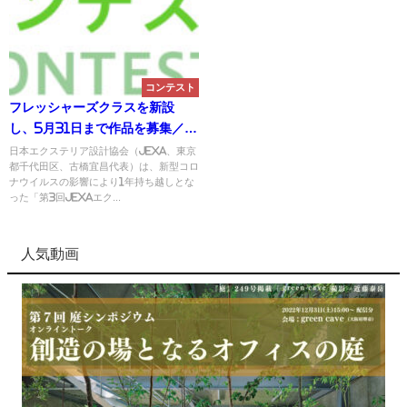
コンテスト
フレッシャーズクラスを新設
し、5月31日まで作品を募集／第
3回 JEXAエクステリアデザイン
日本エクステリア設計協会（JEXA、東京
都千代田区、古橋宜昌代表）は、新型コロ
コンペティション
ナウイルスの影響により1年持ち越しとな
った「第3回JEXAエク...
人気動画