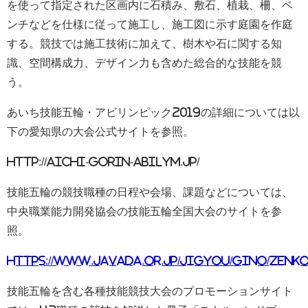
を使って指定された区画内に石積み、敷石、植栽、柵、ベ
ンチなどを仕様に従って施工し、施工図に示す庭園を作庭
する。競技では施工技術に加えて、樹木や石に関する知
識、空間構成力、デザイン力も含めた総合的な技能を競
う。
あいち技能五輪・アビリンピック2019の詳細については以
下の愛知県の大会公式サイトを参照。
http://aichi-gorin-abilym.jp/
技能五輪の競技職種の日程や会場、課題などについては、
中央職業能力開発協会の技能五輪全国大会のサイトを参
照。
https://www.javada.or.jp/jigyou/gino/zenko
技能五輪を含む各種技能競技大会のプロモーションサイト