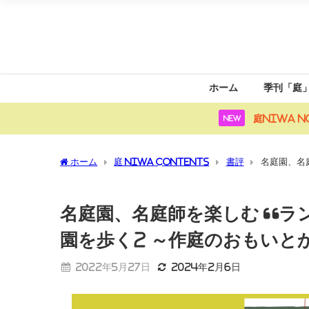
ホーム
季刊「庭
庭NIWA N
NEW
ホーム
庭 NIWA CONTENTS
書評
名庭園、名
いとかたちを紐解く～』
名庭園、名庭師を楽しむ “ラ
園を歩く2 ～作庭のおもいと
2022年5月27日
2024年2月6日