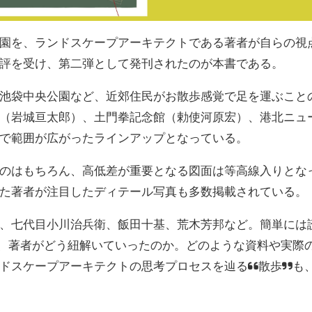
園を、ランドスケープアーキテクトである著者が自らの視
評を受け、第二弾として発刊されたのが本書である。
池袋中央公園など、近郊住民がお散歩感覚で足を運ぶこと
（岩城亘太郎）、土門拳記念館（勅使河原宏）、港北ニュ
で範囲が広がったラインアップとなっている。
のはもちろん、高低差が重要となる図面は等高線入りとな
た著者が注目したディテール写真も多数掲載されている。
、七代目小川治兵衛、飯田十基、荒木芳邦など。簡単には
、著者がどう紐解いていったのか。どのような資料や実際
ドスケープアーキテクトの思考プロセスを辿る“散歩”も