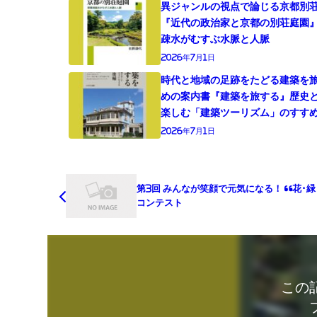
異ジャンルの視点で論じる京都別
『近代の政治家と京都の別荘庭園
疎水がむすぶ水脈と人脈
2026年7月1日
時代と地域の足跡をたどる建築を
めの案内書『建築を旅する』歴史
楽しむ「建築ツーリズム」のすす
2026年7月1日
第3回 みんなが笑顔で元気になる！ “花･緑･庭”
コンテスト
この