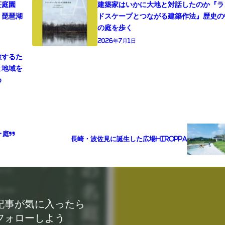
荘庭園
建築家はいかに大地と対話したのか『ラ
』琵琶湖
ドスケープとつながる建築作法』歴史の
の庭を歩く
2026年7月1日
旅するた
と地域を
め
長崎・波佐見に誕生した広場HIROPPA
記事が気に入ったら
フォローしよう