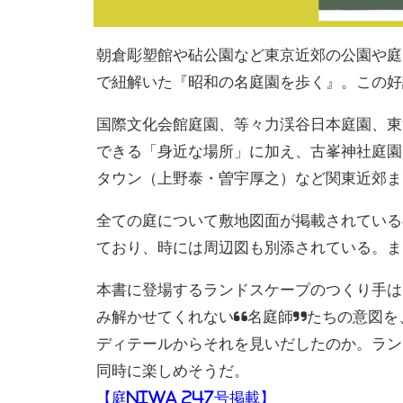
朝倉彫塑館や砧公園など東京近郊の公園や庭
で紐解いた『昭和の名庭園を歩く』。この好
国際文化会館庭園、等々力渓谷日本庭園、東
できる「身近な場所」に加え、古峯神社庭園
タウン（上野泰・曽宇厚之）など関東近郊ま
全ての庭について敷地図面が掲載されている
ており、時には周辺図も別添されている。ま
本書に登場するランドスケープのつくり手は
み解かせてくれない“名庭師”たちの意図を
ディテールからそれを見いだしたのか。ラン
同時に楽しめそうだ。
【庭NIWA 247号掲載】