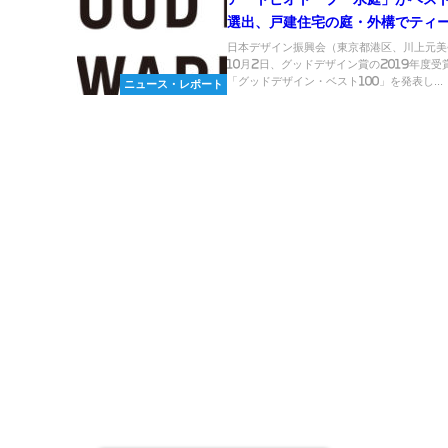
選出、戸建住宅の庭・外構でティ
デンスクエアとアトリエグリーン
日本デザイン振興会（東京都港区、川上元美
10月2日、グッドデザイン賞の2019年度受
／グッドデザイン賞2019
「グッドデザイン・ベスト100」を発表し...
ニュース・レポート