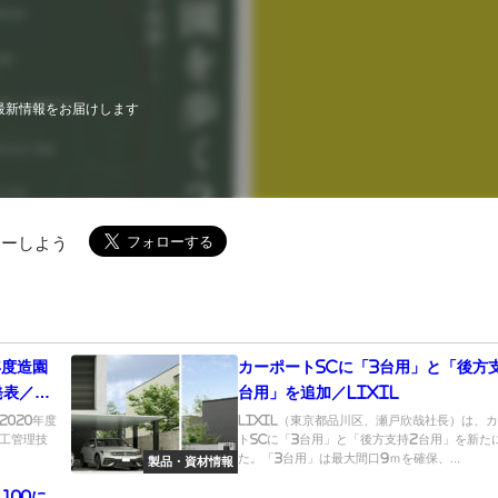
最新情報をお届けします
ローしよう
年度造園
カーポートSCに「3台用」と「後方
発表／全
台用」を追加／LIXIL
020年度
LIXIL（東京都品川区、瀬戸欣哉社長）は、
工管理技
トSCに「3台用」と「後方支持2台用」を新た
.
た。「3台用」は最大間口9ｍを確保、...
製品・資材情報
100に