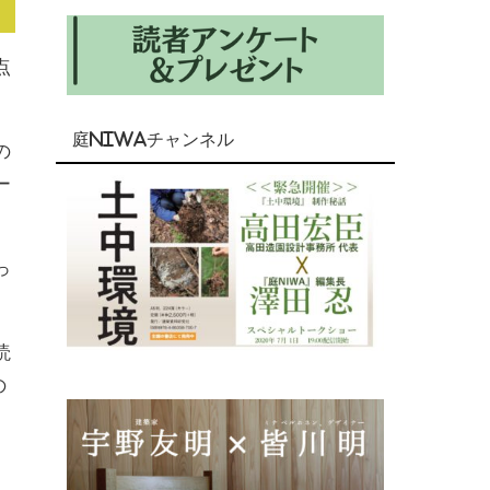
点
庭NIWAチャンネル
の
ー
っ
読
の
、