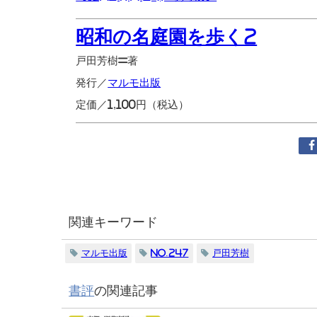
昭和の名庭園を歩く2
戸田芳樹=著
発行／
マルモ出版
定価／1,100円（税込）
関連キーワード
マルモ出版
No.247
戸田芳樹
書評
の関連記事