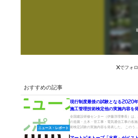
Xでフォ
おすすめの記事
現行制度最後の試験となる2020
施工管理技術検定他の実施内容を
国建設研修センター
全国建設研修センター（伊藤淳理事長）は、2
の造園・土木・管工事・電気通信工事の各施
術検定試験の実施内容を発表した。 このう..
ニュース・レポート
アートビオトープ「水庭」がベスト