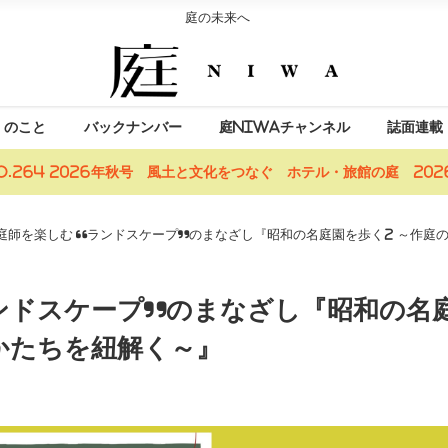
庭の未来へ
」のこと
バックナンバー
庭NIWAチャンネル
誌面連載
o.264 2026年秋号 風土と文化をつなぐ ホテル・旅館の庭 2026
庭師を楽しむ “ランドスケープ”のまなざし『昭和の名庭園を歩く2 ～作庭
ンドスケープ”のまなざし『昭和の名
かたちを紐解く～』