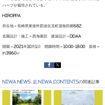
ハーブが栽培されている。
HIROPPA
所在地＝長崎県東彼杵郡波佐見町湯無田郷682
造園設計・施工＝西海園芸 建築設計＝DDAA
開園＝2021年10月1日 開園時間＝10:00~18:00 面積＝
約3960㎡
NIWA NEWS
,
庭 NIWA CONTENTS
の関連記事