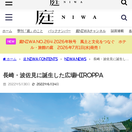
庭の未来へ
ホーム
季刊「庭」のこと
バックナンバー
庭NIWAチャンネル
誌面連載
各
庭NIWA No.264 2026年秋号 風土と文化をつなぐ ホテ
NEW
ル・旅館の庭 2026年7月1日(水)発売！
ホーム
庭 NIWA CONTENTS
NIWA NEWS
長崎・波佐見に誕生した
広場HIROPPA
長崎・波佐見に誕生した広場HIROPPA
2022年5月30日
2022年6月14日