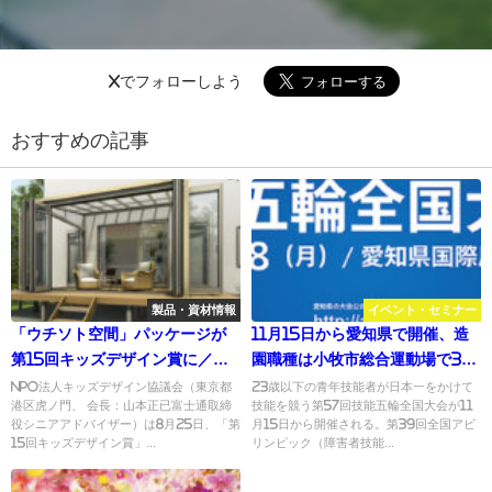
Xでフォローしよう
おすすめの記事
製品・資材情報
イベント・セミナー
「ウチソト空間」パッケージが
11月15日から愛知県で開催、造
第15回キッズデザイン賞に／
園職種は小牧市総合運動場で34
YKK AP
選手が技を競う／あいち技能五
NPO法人キッズデザイン協議会（東京都
23歳以下の青年技能者が日本一をかけて
港区虎ノ門、 会長：山本正已富士通取締
技能を競う第57回技能五輪全国大会が11
輪・アビリンピック2019
役シニアアドバイザー）は8月25日、「第
月15日から開催される。第39回全国アビ
15回キッズデザイン賞」...
リンピック（障害者技能...