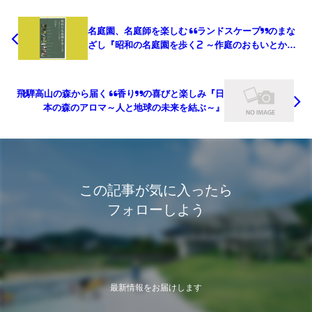
名庭園、名庭師を楽しむ “ランドスケープ”のまな
ざし『昭和の名庭園を歩く2 ～作庭のおもいとかた
ちを紐解く～』
飛騨高山の森から届く “香り”の喜びと楽しみ『日
本の森のアロマ～人と地球の未来を結ぶ～』
この記事が気に入ったら
フォローしよう
最新情報をお届けします