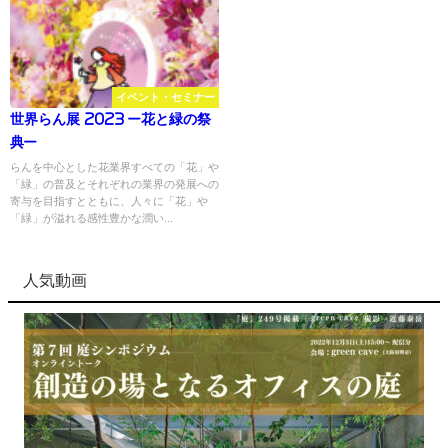
イベント・セミナー
世界らん展 2023 –花と緑の祭
典–
らんを中心とした花業界すべての「花」や
「緑」の普及とそれぞれの業界の発展への
寄与を目指すとともに、人々に「花」や
「緑」が溢れる感性豊かな潤い...
人気動画