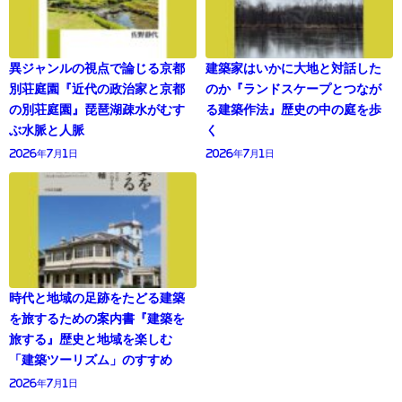
異ジャンルの視点で論じる京都
建築家はいかに大地と対話した
別荘庭園『近代の政治家と京都
のか『ランドスケープとつなが
の別荘庭園』琵琶湖疎水がむす
る建築作法』歴史の中の庭を歩
ぶ水脈と人脈
く
2026年7月1日
2026年7月1日
時代と地域の足跡をたどる建築
を旅するための案内書『建築を
旅する』歴史と地域を楽しむ
「建築ツーリズム」のすすめ
2026年7月1日