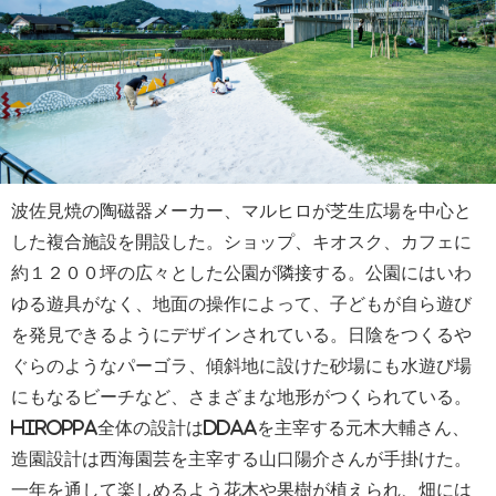
波佐見焼の陶磁器メーカー、マルヒロが芝生広場を中心と
した複合施設を開設した。ショップ、キオスク、カフェに
約１２００坪の広々とした公園が隣接する。公園にはいわ
ゆる遊具がなく、地面の操作によって、子どもが自ら遊び
を発見できるようにデザインされている。日陰をつくるや
ぐらのようなパーゴラ、傾斜地に設けた砂場にも水遊び場
にもなるビーチなど、さまざまな地形がつくられている。
HIROPPA全体の設計はDDAAを主宰する元木大輔さん、
造園設計は西海園芸を主宰する山口陽介さんが手掛けた。
一年を通して楽しめるよう花木や果樹が植えられ、畑には