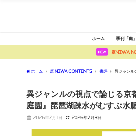
ホーム
季刊「庭
庭NIWA N
NEW
ホーム
庭 NIWA CONTENTS
書評
異ジャンル
ぶ水脈と人脈
異ジャンルの視点で論じる京
庭園』琵琶湖疎水がむすぶ水
2026年7月1日
2026年7月3日