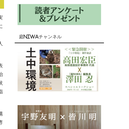
実
に
、
庭NIWAチャンネル
人
表
治
状
指
構
専