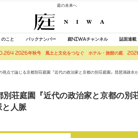
庭の未来へ
」のこと
バックナンバー
庭NIWAチャンネル
誌面連載
o.264 2026年秋号 風土と文化をつなぐ ホテル・旅館の庭 2026
の視点で論じる京都別荘庭園『近代の政治家と京都の別荘庭園』琵琶湖疎水
都別荘庭園『近代の政治家と京都の別
脈と人脈