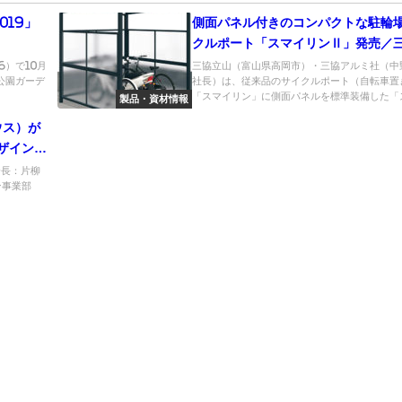
019」
側面パネル付きのコンパクトな駐輪場
クルポート「スマイリンⅡ」発売／
ルミ
6）で10月
三協立山（富山県高岡市）・三協アルミ社（中
公園ガーデ
社長）は、従来品のサイクルポート（自転車置
「スマイリン」に側面パネルを標準装備した「ス.
製品・資材情報
ウス）が
デザインコ
会長：片柳
ン事業部