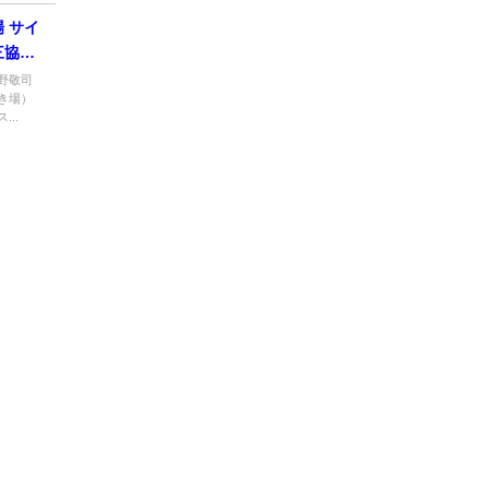
 サイ
三協ア
野敬司
き場）
..