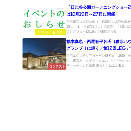
「日比谷公園ガーデニングショー2
は10月19日～27日に開催
東京都立日比谷公園（千代田区日比谷公園1-
19日（土）～27日（日）の期間、「日比谷
ニングショー2019」が開催される...
イベント・セミナー
福本真也・西尾有平各氏（積水ハ
グランプリに輝く／第12回JEG
ンテスト2025
住宅エクステリアガーデン研究会（JEG、
仁［東京セキスイファミエス リノベーショ
ザ・シーズン営業部 部長］）は11月6日...
コンテスト