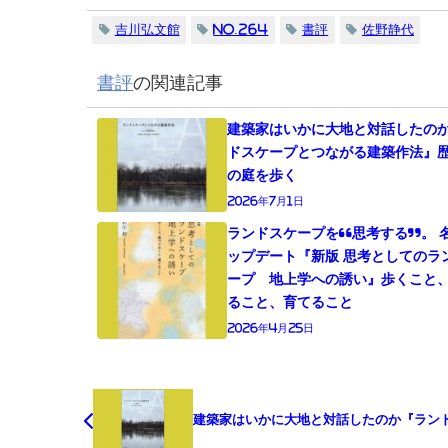
吉川弘文館
no.264
書評
佐野静代
書評
の関連記事
建築家はいかに大地と対話したの
ドスケープとつながる建築作法』
の庭を歩く
2026年7月1日
ランドスケープを“思考する”。 
ップデート『新版 思考としてのラ
ープ 地上学への誘い』歩くこと
ること、育てること
2026年4月25日
建築家はいかに大地と対話したのか『ラン