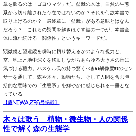
章を飾るのは「ゴヨウマツ」だ。盆栽の木は、自然の生態
系から切り離された存在ではないのか？それを何故本書で
取り上げるのか？ 最終章に「盆栽」がある意味とはなん
だろう？ これらの疑問を解きほぐす鍵の一つが、本書全
体に流れ続ける「関係性」というキーワードだ。
顕微鏡と望遠鏡を瞬時に切り替えるかのような視力と、
空、地上と地中深くを移動しながらあらゆる大きさの音に
気づける聴力。ハスケル氏の持つ驚くべき“解像度”のセン
サーを通して、森や木々、動物たち、そして人間を含む包
括的な意味での「生態系」を鮮やかに感じられる一冊とな
っている。
【庭NIWA 236号掲載】
木々は歌う 植物・微生物・人の関係
性で解く森の生態学