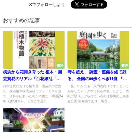
Xでフォローしよう
おすすめの記事
書評
書評
横浜から花開き育った 植木・園
時を超え、 調査・整備を経て残
芸貿易のリアル『百花繚乱「横
る、 全国の“歩くべき”庭 『名
浜植木物語」』
家・名門の庭園を歩く』
日本近代における植木屋・園芸業の歴史
一見、いかにも「入門者向けです」という
を、横浜植木株式会社にフォーカスを当
顔をしたムック本である本書。しかし、表
て、資料を紐解いたのが本書だ。明治24
紙に取り上げられているのは静岡の三島市
年（1891年）、それまで居留...
立公園 楽寿園であり、裏表...