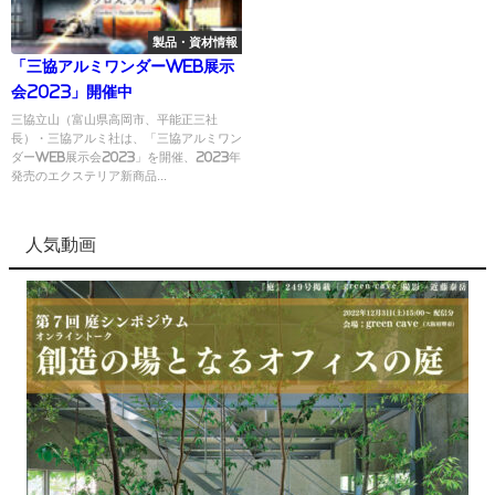
製品・資材情報
「三協アルミワンダーWEB展示
会2023」開催中
三協立山（富山県高岡市、平能正三社
長）・三協アルミ社は、「三協アルミワン
ダーWEB展示会2023」を開催、2023年
発売のエクステリア新商品...
人気動画