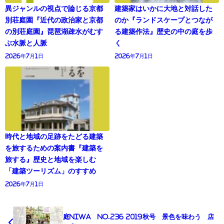
異ジャンルの視点で論じる京都
建築家はいかに大地と対話した
別荘庭園『近代の政治家と京都
のか『ランドスケープとつなが
の別荘庭園』琵琶湖疎水がむす
る建築作法』歴史の中の庭を歩
ぶ水脈と人脈
く
2026年7月1日
2026年7月1日
時代と地域の足跡をたどる建築
を旅するための案内書『建築を
旅する』歴史と地域を楽しむ
「建築ツーリズム」のすすめ
2026年7月1日
庭NIWA No.236 2019秋号 景色を味わう 店