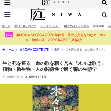
庭の未来へ
ホーム
季刊「庭」のこと
バックナンバー
庭NIWAチャンネル
誌面連載
各
庭NIWA No.264 2026年秋号 風土と文化をつなぐ ホテ
NEW
ル・旅館の庭 2026年7月1日(水)発売！
ホーム
庭 NIWA CONTENTS
書評
生と死を巡る 命の歌を聴く営み
『木々は歌う』植物・微生物・人の関係性で解く森の生態学
生と死を巡る 命の歌を聴く営み『木々は歌う』
植物・微生物・人の関係性で解く森の生態学
2019年7月1日
2024年2月6日