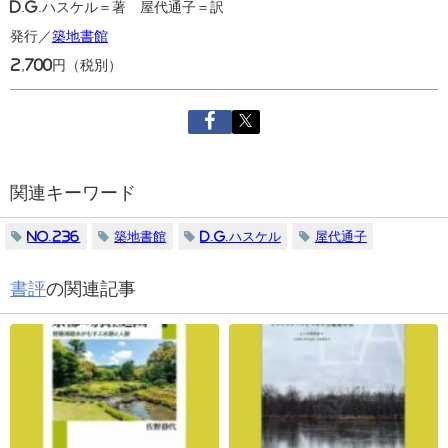
D.G.ハスケル＝著 屋代通子＝訳
発行／
築地書館
2,700円（税別）
関連キーワード
No.236
築地書館
D.G.ハスケル
屋代通子
書評
の関連記事