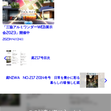
「三協アルミワンダーWEB展示
会2023」開催中
2023年4月14日
庭217号目次
庭NIWA No.217 2014冬号 日常を豊かに彩る
暮らしの場 愉しむ庭