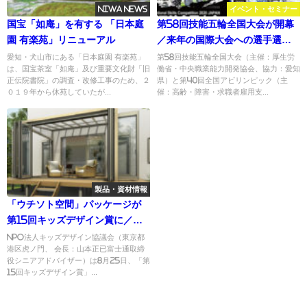
NIWA NEWS
イベント・セミナー
国宝「如庵」を有する 「日本庭
第58回技能五輪全国大会が開幕
園 有楽苑」リニューアル
／来年の国際大会への選手選考
となる造園職種は38選手19組が
愛知・犬山市にある「日本庭園 有楽苑」
第58回技能五輪全国大会（主催：厚生労
は、国宝茶室「如庵」及び重要文化財「旧
働省・中央職業能力開発協会、協力：愛知
エントリー／全競技を定点カメ
正伝院書院」の調査・改修工事のため、２
県）と第40回全国アビリンピック（主
ラやYouTubeでLIVE配信
０１９年から休苑していたが...
催：高齢・障害・求職者雇用支...
製品・資材情報
「ウチソト空間」パッケージが
第15回キッズデザイン賞に／
YKK AP
NPO法人キッズデザイン協議会（東京都
港区虎ノ門、 会長：山本正已富士通取締
役シニアアドバイザー）は8月25日、「第
15回キッズデザイン賞」...