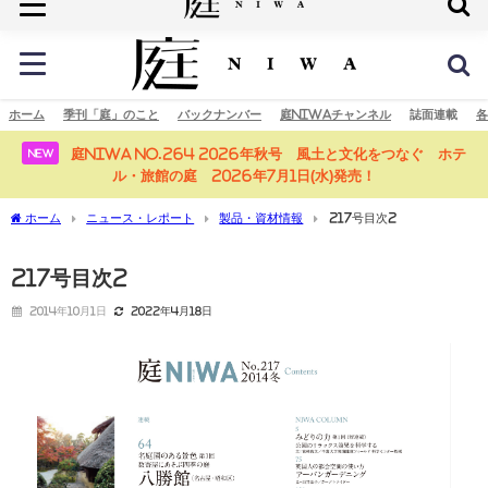
庭の未来へ
ホーム
季刊「庭」のこと
バックナンバー
庭NIWAチャンネル
誌面連載
各
庭NIWA No.264 2026年秋号 風土と文化をつなぐ ホテ
NEW
ル・旅館の庭 2026年7月1日(水)発売！
ホーム
ニュース・レポート
製品・資材情報
217号目次2
217号目次2
2014年10月1日
2022年4月18日