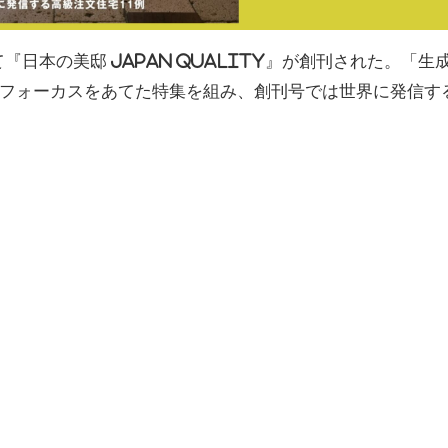
『日本の美邸 JAPAN QUALITY』が創刊された。「生
フォーカスをあてた特集を組み、創刊号では世界に発信す
線を画した特集として「作庭家・古川三盛の世界」と題し
りにフォーカスをあてて紹介している。巻頭を飾るのは、
た茶亭は、数寄屋の技に彩られた平屋で、一見して“豪邸
て配されているのは飛石だ。苔むした土塀の屋根には、古
との一体感を誘っている。古川氏は、この露地の改修に携
、仕事中の住まいとして、また休暇にも訪れ、今もゆ った
住宅を求める声に応えた事例や、伝統的な和室空間から導