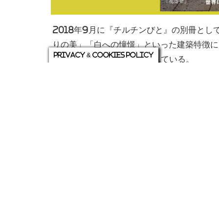
2018年9月に『チルチンびと』の別冊として
りの美」「白への憧憬」といった建築特徴に
Privacy & Cookies Policy
高級注文住宅11例が掲載されている。
ところが本誌では、その“美邸”たちとは一
古川氏の庭園観や花々や植栽、自然との交わ
阪・観心寺の一隅に佇む、茶室雲心亭だ。
竹林の山脇に静かに佇む、高木と苔に抱かれ
という趣ではない。そこに至る一筋の道とし
氏が植えた撫子が芽吹き、ますます周囲の緑
った時に茶室に寝泊まりしたのをきっかけに
り過ごす時間をもっているそうだ。
掲載された“美邸”の中にも、林に囲まれた