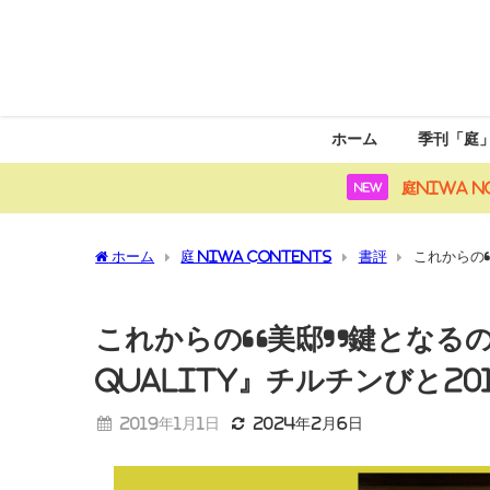
ホーム
季刊「庭
庭NIWA N
NEW
ホーム
庭 NIWA CONTENTS
書評
これからの“
2018年9月号別冊
これからの“美邸”鍵となるの
QUALITY』チルチンびと20
2019年1月1日
2024年2月6日