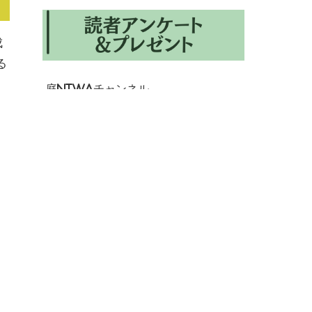
成
る
庭NIWAチャンネル
、
大
”
川
わ
か