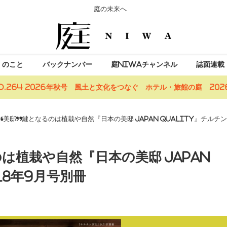
庭の未来へ
」のこと
バックナンバー
庭NIWAチャンネル
誌面連載
o.264 2026年秋号 風土と文化をつなぐ ホテル・旅館の庭 2026
美邸”鍵となるのは植栽や自然『日本の美邸 JAPAN QUALITY』チルチ
は植栽や自然『日本の美邸 JAPAN
18年9月号別冊