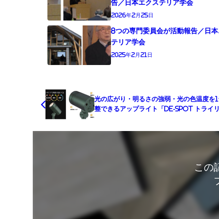
告／日本エクステリア学会
2026年2月25日
8つの専門委員会が活動報告／日本
テリア学会
2025年2月21日
光の広がり・明るさの強弱・光の⾊温度を1
整できるアップライト「De-SPOT トライ
を発売／タカショー
この