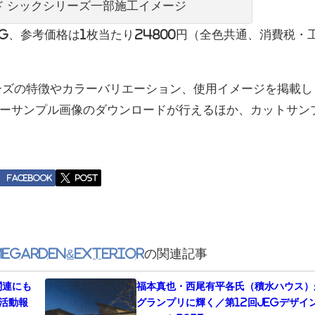
ド シックシリーズ一部施工イメージ
4kg、参考価格は1枚当たり24800円（全色共通、消費税・
ーズの特徴やカラーバリエーション、使⽤イメージを掲載し
ーサンプル画像のダウンロードが⾏えるほか、カットサン
Facebook
post
eGarden&EXTERIOR
の関連記事
関連にも
福本真也・西尾有平各氏（積水ハウス）
活動報
グランプリに輝く／第12回JEGデザイ