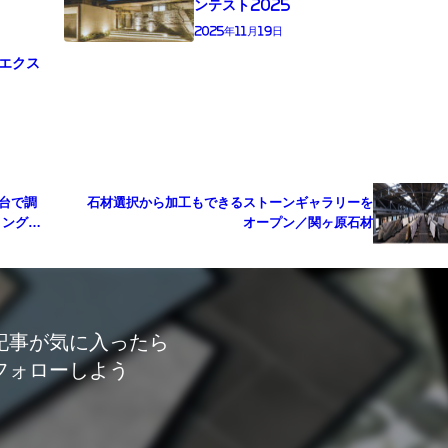
ンテスト2025
2025年11月19日
エクス
台で調
石材選択から加工もできるストーンギャラリーを
リング」
オープン／関ヶ原石材
記事が気に入ったら
フォローしよう