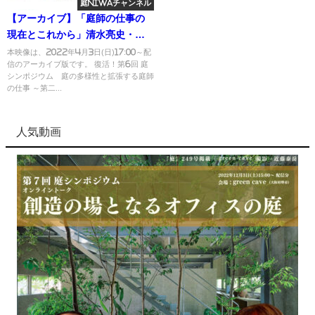
庭NIWAチャンネル
【アーカイブ】「庭師の仕事の
現在とこれから」清水亮史・塩
野潤・澤田忍 ほか若手庭師のみ
本映像は、2022年4月3日(日)17:00～配
信のアーカイブ版です。 復活！第6回 庭
なさん｜第6回 庭シンポジウム
シンポジウム 庭の多様性と拡張する庭師
（第二部）
の仕事 ～第二...
人気動画