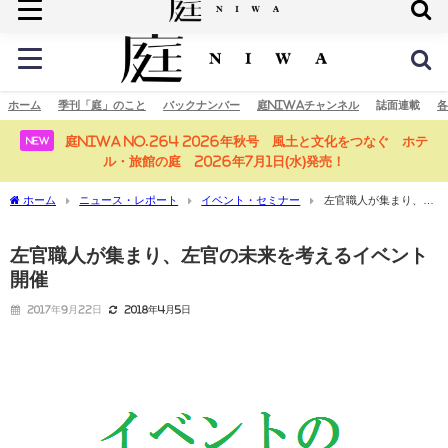
庭の未来へ
ホーム
季刊「庭」のこと
バックナンバー
庭NIWAチャンネル
誌面連載
各
庭NIWA No.264 2026年秋号 風土と文化をつなぐ ホテ
NEW
ル・旅館の庭 2026年7月1日(水)発売！
ホーム
ニュース・レポート
イベント・セミナー
左官職人が集まり、左
官の未来を考えるイベント開催
左官職人が集まり、左官の未来を考えるイベント
開催
2017年9月22日
2018年4月5日