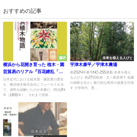
おすすめの記事
書評
未来を植える人びと
横浜から花開き育った 植木・園
宇津木康平／宇津木農場
芸貿易のリアル『百花繚乱「横
庭2024年夏号No.255連載-未来を植え
る人びと-第27回取材・文＝梶原博子 造園
浜植木物語」』
日本近代における植木屋・園芸業の歴史
の経験を生かし魅力的な樹木の提案を目指
を、横浜植木株式会社にフォーカスを当
す 大学時代、恩...
て、資料を紐解いたのが本書だ。明治24
年（1891年）、それまで居留...