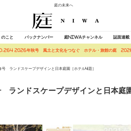
庭の未来へ
」のこと
バックナンバー
庭NIWAチャンネル
誌面連載
o.264 2026年秋号 風土と文化をつなぐ ホテル・旅館の庭 2026
021春号 ランドスケープデザインと日本庭園［ホテル4題］
21春号 ランドスケープデザインと日本庭