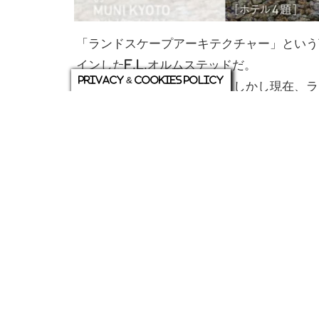
「ランドスケープアーキテクチャー」という
インしたF.L.オルムステッドだ。
Privacy & Cookies Policy
その翻訳が「造園」である。しかし現在、ラ
あるのは事実だ。
今号ではランドスケープアーキテクトの仕事
識されている庭園を例にとり、紹介する。
ランドスケープアーキテクチャー＝造園の違
定価
2,640円（本体2,400円＋税）
紙版のご購入はこちらから
電子版のご購入はこちらから