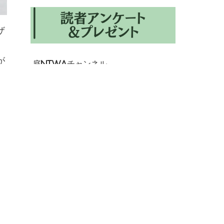
ザ
が
庭NIWAチャンネル
意