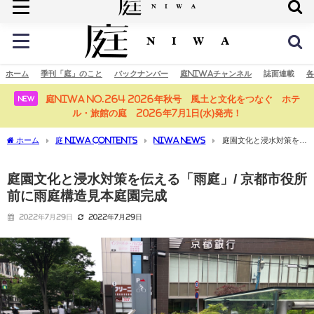
庭の未来へ
ホーム
季刊「庭」のこと
バックナンバー
庭NIWAチャンネル
誌面連載
各
庭NIWA No.264 2026年秋号 風土と文化をつなぐ ホテ
NEW
ル・旅館の庭 2026年7月1日(水)発売！
ホーム
庭 NIWA CONTENTS
NIWA NEWS
庭園文化と浸水対策を伝
える「雨庭」/ 京都市役所前に雨庭構造見本庭園完成
庭園文化と浸水対策を伝える「雨庭」/ 京都市役所
前に雨庭構造見本庭園完成
2022年7月29日
2022年7月29日