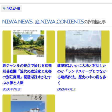
No.248
NIWA NEWS
,
庭 NIWA CONTENTS
の関連記事
異ジャンルの視点で論じる京都
建築家はいかに大地と対話した
別荘庭園『近代の政治家と京都
のか『ランドスケープとつなが
の別荘庭園』琵琶湖疎水がむす
る建築作法』歴史の中の庭を歩
ぶ水脈と人脈
く
2026年7月1日
2026年7月1日