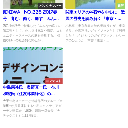
バックナンバー
書評
庭NIWA No.226 2017春
関東エリアの“石”を中心に 造
号 育む、働く、癒す みんな
園の歴史を読み解く『東京・石
の庭 vol.2
と造園100話』もうひとつのガイ
2014年秋号で特集した「みんなの庭」の
小林章（東京農業大学名誉教授）が、東京
第二弾として、公共福祉施設や病院、コミ
巡り、公園巡りのガイドブックとして刊行
ドブック
ュニティースペースの庭を特集する。 植
した「もうひとつのガイドブック」シリー
物や緑への社会的な関心が...
ズのひとつが、本書『東京・...
コンテスト
中島康裕氏・奥野真一氏・布川
和宏氏（住友林業緑化）の
「switchする邸園」がグラン
大手住宅メーカーと外構部門のグループ企
業8社が共同運営する住宅エクステリアガ
プリに輝く／第8回JEGデザイン
ーデン研究会（JEG、川端一彦会長［ナ
コンテスト
テックス］）は11月8日、...