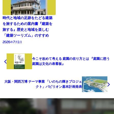
時代と地域の足跡をたどる建築
を旅するための案内書『建築を
旅する』歴史と地域を楽しむ
「建築ツーリズム」のすすめ
2026年7月1日
今こそ改めて考える 庭園の在り方とは 『庭園に想う
庭園は文化の表看板』
大阪・関西万博 テーマ事業 「いのちの輝きプロジェ
クト」パビリオン基本計画発表