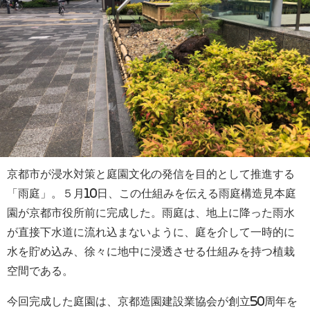
京都市が浸水対策と庭園文化の発信を目的として推進する
「雨庭」。５月10日、この仕組みを伝える雨庭構造見本庭
園が京都市役所前に完成した。雨庭は、地上に降った雨水
が直接下水道に流れ込まないように、庭を介して一時的に
水を貯め込み、徐々に地中に浸透させる仕組みを持つ植栽
空間である。
今回完成した庭園は、京都造園建設業協会が創立50周年を