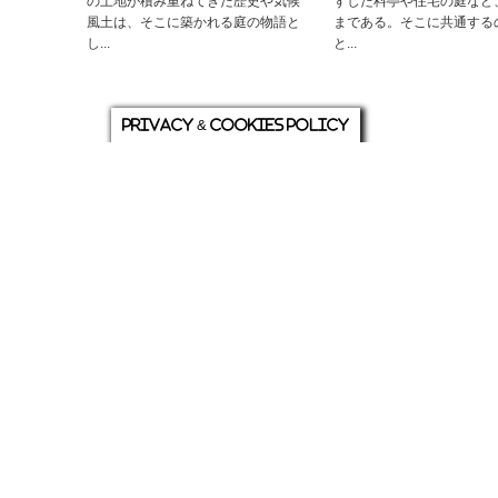
の土地が積み重ねてきた歴史や気候
ずした料亭や住宅の庭など
風土は、そこに築かれる庭の物語と
まである。そこに共通する
し...
と...
Privacy & Cookies Policy