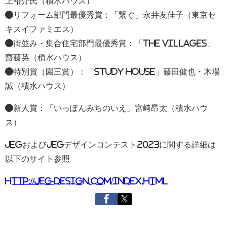
上裕介氏（積水ハウス）
●リフォーム部門最優秀賞：「繋ぐ」永井友佳子（東京セ
キスイファミエス）
●街並み・集合住宅部門最優秀賞：「The Villages」
齋藤英（積水ハウス）
●特別賞（園三賞）：「STUDY HOUSE」藤田健也・木場
誠（積水ハウス）
●新人賞：「いっぽんみちのいえ」宮﨑昂太（積水ハウ
ス）
JEGおよびJEGデザインコンテスト2023に関する詳細は
以下のサイト参照
http://jeg-design.com/index.html