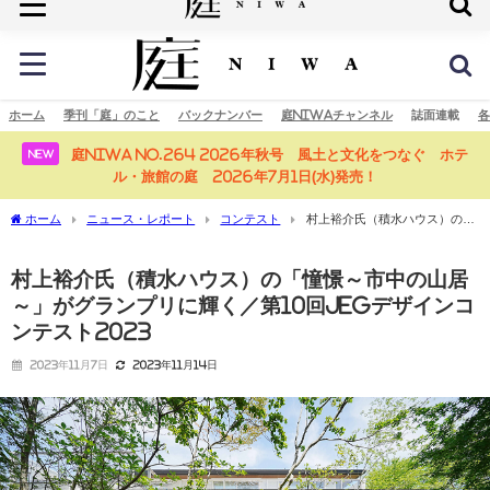
庭の未来へ
ホーム
季刊「庭」のこと
バックナンバー
庭NIWAチャンネル
誌面連載
各
庭NIWA No.264 2026年秋号 風土と文化をつなぐ ホテ
NEW
ル・旅館の庭 2026年7月1日(水)発売！
ホーム
ニュース・レポート
コンテスト
村上裕介氏（積水ハウス）の
「憧憬～市中の山居～」がグランプリに輝く／第10回JEGデザインコンテスト2023
村上裕介氏（積水ハウス）の「憧憬～市中の山居
～」がグランプリに輝く／第10回JEGデザインコ
ンテスト2023
2023年11月7日
2023年11月14日