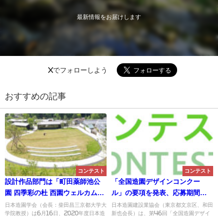
最新情報をお届けします
Xでフォローしよう
おすすめの記事
コンテスト
コンテスト
設計作品部門は「町田薬師池公
「全国造園デザインコンクー
園 四季彩の杜 西園ウェルカムゲ
ル」の要項を発表、応募期間は
ート」／2020年度日本造園学会
2020年1月6日～16日／日本造
日本造園学会（会長：柴田昌三京都大学大
日本造園建設業協会（東京都文京区、和田
学院教授）は6月16日、2020年度日本造
新也会長）は、第46回「全国造園デザイ
賞
園建設業協会