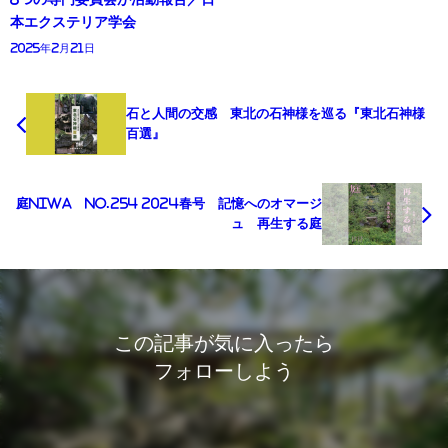
本エクステリア学会
2025年2月21日
石と人間の交感 東北の石神様を巡る『東北石神様
百選』
庭NIWA No.254 2024春号 記憶へのオマージ
ュ 再生する庭
この記事が気に入ったら
フォローしよう