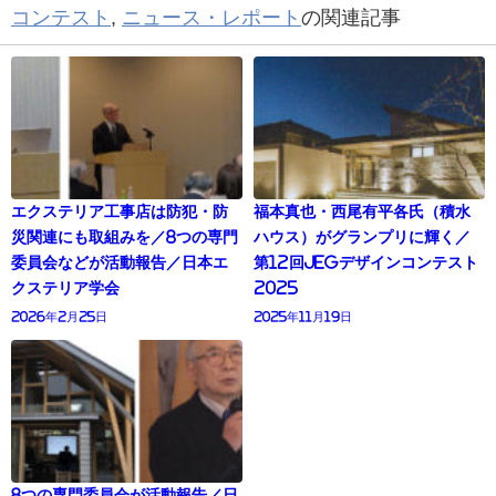
コンテスト
,
ニュース・レポート
の関連記事
エクステリア工事店は防犯・防
福本真也・西尾有平各氏（積水
災関連にも取組みを／8つの専門
ハウス）がグランプリに輝く／
委員会などが活動報告／日本エ
第12回JEGデザインコンテスト
クステリア学会
2025
2026年2月25日
2025年11月19日
8つの専門委員会が活動報告／日