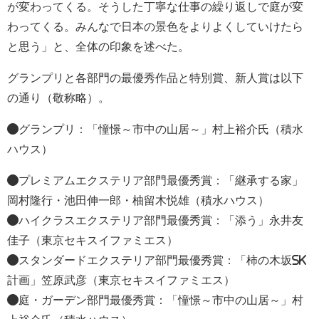
が変わってくる。そうした丁寧な仕事の繰り返しで庭が変
わってくる。みんなで日本の景色をよりよくしていけたら
と思う」と、全体の印象を述べた。
グランプリと各部門の最優秀作品と特別賞、新人賞は以下
の通り（敬称略）。
●グランプリ：「憧憬～市中の山居～」村上裕介氏（積水
ハウス）
●プレミアムエクステリア部門最優秀賞：「継承する家」
岡村隆行・池田伸一郎・柚留木悦雄（積水ハウス）
●ハイクラスエクステリア部門最優秀賞：「添う」永井友
佳子（東京セキスイファミエス）
●スタンダードエクステリア部門最優秀賞：「柿の木坂SK
計画」笠原武彦（東京セキスイファミエス）
●庭・ガーデン部門最優秀賞：「憧憬～市中の山居～」村