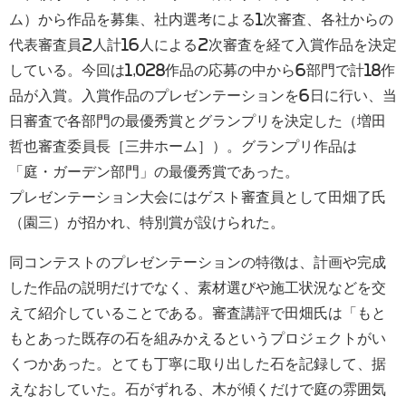
ム）から作品を募集、社内選考による1次審査、各社からの
代表審査員2人計16人による2次審査を経て入賞作品を決定
している。今回は1,028作品の応募の中から6部門で計18作
品が入賞。入賞作品のプレゼンテーションを6日に行い、当
日審査で各部門の最優秀賞とグランプリを決定した（増田
哲也審査委員長［三井ホーム］）。グランプリ作品は
「庭・ガーデン部門」の最優秀賞であった。
プレゼンテーション大会にはゲスト審査員として田畑了氏
（園三）が招かれ、特別賞が設けられた。
同コンテストのプレゼンテーションの特徴は、計画や完成
した作品の説明だけでなく、素材選びや施工状況などを交
えて紹介していることである。審査講評で田畑氏は「もと
もとあった既存の石を組みかえるというプロジェクトがい
くつかあった。とても丁寧に取り出した石を記録して、据
えなおしていた。石がずれる、木が傾くだけで庭の雰囲気