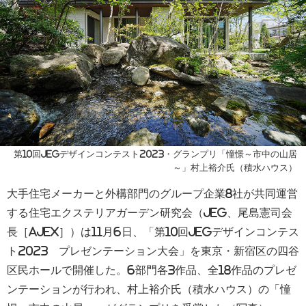
第10回JEGデザインコンテスト2023・グランプリ「憧憬～市中の山居
～」村上裕介氏（積水ハウス）
大手住宅メーカーと外構部門のグループ企業8社が共同運営
する住宅エクステリアガーデン研究会（JEG、尾島憲司会
長［AJEX］）は11月6日、「第10回JEGデザインコンテス
ト2023 プレゼンテーション大会」を東京・新宿区の四谷
区民ホールで開催した。6部門各3作品、全18作品のプレゼ
ンテーションが行われ、村上裕介氏（積水ハウス）の「憧