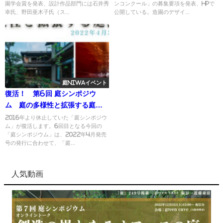
園学会賞を発表、設計作品部門には石井秀
ンコンクール」の募集要項を発表、HPで
幸氏、野田亜木子氏（ス...
公開している。造園のデザイ...
庭NIWAイベント
復活！ 第6回 庭シンポジウ
ム 庭の多様性と拡張する庭師
の仕事 ＜現地参加可能＞
2016年より休止していた「庭シンポジウ
ム」が復活します。6回目となる今回の
「庭シンポジウム」は、2022年4月発売
号の発行に合わせて、「庭...
人気動画