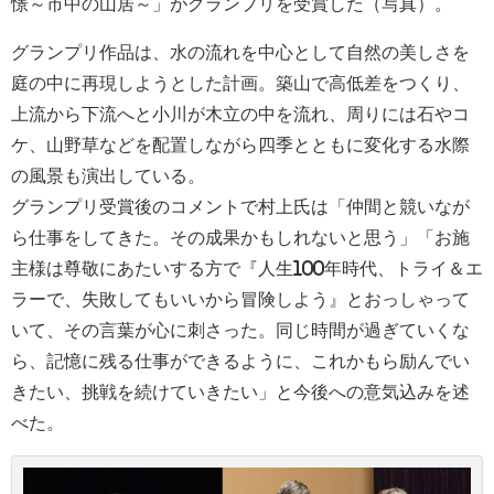
憬～市中の山居～」がグランプリを受賞した（写真）。
グランプリ作品は、水の流れを中心として自然の美しさを
庭の中に再現しようとした計画。築山で高低差をつくり、
上流から下流へと小川が木立の中を流れ、周りには石やコ
ケ、山野草などを配置しながら四季とともに変化する水際
の風景も演出している。
グランプリ受賞後のコメントで村上氏は「仲間と競いなが
ら仕事をしてきた。その成果かもしれないと思う」「お施
主様は尊敬にあたいする方で『人生100年時代、トライ＆エ
ラーで、失敗してもいいから冒険しよう』とおっしゃって
いて、その言葉が心に刺さった。同じ時間が過ぎていくな
ら、記憶に残る仕事ができるように、これかもら励んでい
きたい、挑戦を続けていきたい」と今後への意気込みを述
べた。