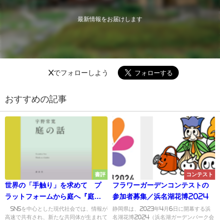
最新情報をお届けします
Xでフォローしよう
おすすめの記事
書評
コンテスト
世界の「手触り」を求めて プ
フラワーガーデンコンテストの
ラットフォームから庭へ『庭の
参加者募集／浜名湖花博2024
話』
SNSを中心とした現代社会では、情報が
静岡県は、2023年4月6日に開幕する浜
高速で共有され、新たな共同体が生まれて
名湖花博2024（浜名湖ガーデンパーク会