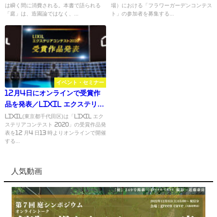
は瞬く間に消費される。本書で語られる
場）における「フラワーガーデンコンテス
「庭」は、造園論ではなく、...
ト」の参加者を募集する...
イベント・セミナー
12月4日にオンラインで受賞作
品を発表／LIXIL エクステリア
コンテスト2020
LIXIL(東京都千代田区)は「LIXIL エク
ステリアコンテスト 2020」の受賞作品発
表を12 月4 日13 時よりオンラインで開催
する...
人気動画