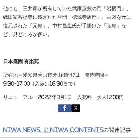
他にも、三井家が所有していた武家屋敷の門「岩栖門」、
織田家菩提寺に残された唐門「徳源寺唐門」、古図を元に
復元された「元庵」、中村昌生氏が手掛けた「弘庵」な
ど、見どころが多い。
日本庭園 有楽苑
所在地＝愛知県犬山市犬山御門先1 開苑時間＝
9:30~17:00（入苑は16:30まで）
リニューアル＝2022年3月1日 入苑料＝大人1200円
NIWA NEWS
,
庭 NIWA CONTENTS
の関連記事