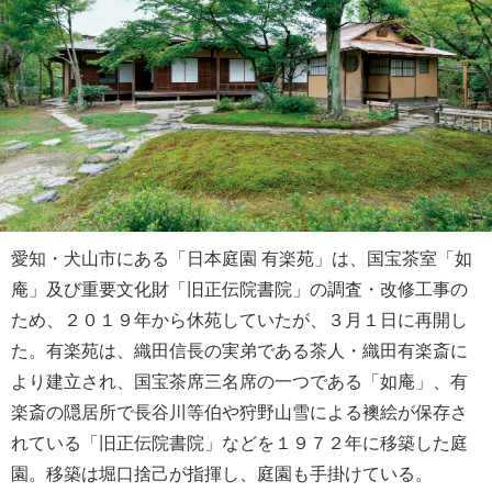
愛知・犬山市にある「日本庭園 有楽苑」は、国宝茶室「如
庵」及び重要文化財「旧正伝院書院」の調査・改修工事の
ため、２０１９年から休苑していたが、３月１日に再開し
た。有楽苑は、織田信長の実弟である茶人・織田有楽斎に
より建立され、国宝茶席三名席の一つである「如庵」、有
楽斎の隠居所で長谷川等伯や狩野山雪による襖絵が保存さ
れている「旧正伝院書院」などを１９７２年に移築した庭
園。移築は堀口捨己が指揮し、庭園も手掛けている。