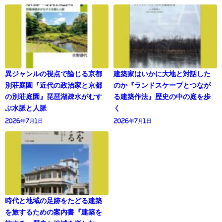
異ジャンルの視点で論じる京都
建築家はいかに大地と対話した
別荘庭園『近代の政治家と京都
のか『ランドスケープとつなが
の別荘庭園』琵琶湖疎水がむす
る建築作法』歴史の中の庭を歩
ぶ水脈と人脈
く
2026年7月1日
2026年7月1日
時代と地域の足跡をたどる建築
を旅するための案内書『建築を