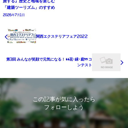
旅する』歴史と地域を楽しむ
「建築ツーリズム」のすすめ
2026年7月1日
関西エクステリアフェア2022
第3回 みんなが笑顔で元気になる！ “花･緑･庭” コ
ンテスト
この記事が気に入ったら
フォローしよう