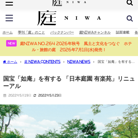
庭の未来へ
ホーム
季刊「庭」のこと
バックナンバー
庭NIWAチャンネル
誌面連載
各
庭NIWA No.264 2026年秋号 風土と文化をつなぐ ホテ
NEW
ル・旅館の庭 2026年7月1日(水)発売！
ホーム
庭 NIWA CONTENTS
NIWA NEWS
国宝「如庵」を有する
「日本庭園 有楽苑」リニューアル
国宝「如庵」を有する 「日本庭園 有楽苑」リニュ
ーアル
2022年5月19日
2022年5月23日