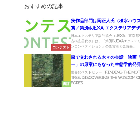
おすすめの記事
実作品部門は岡正人氏（積水ハウ
賞／第3回JEXA エクステリアデ
ンペティション
日本エクステリア設計協会（JEXA、東京都
古橋宜昌代表）は、「第3回JEXAエクステ
ンコンペティション」の受賞者と金賞受...
コンテスト
森で交わされる木々の会話 映画
ー」の原案にもなった生態学的発
ーツリー』
世界的ベストセラー『Finding the Mot
Tree: Discovering the Wisdom o
Fores...
書評