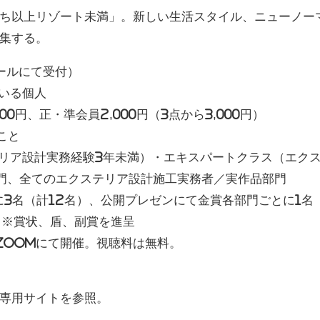
ち以上リゾート未満」。新しい生活スタイル、ニューノー
集する。
メールにて受付）
いる個人
0円、正・準会員2,000円（3点から3,000円）
こと
リア設計実務経験3年未満）・エキスパートクラス（エク
門、全てのエクステリア設計施工実務者／実作品部門
に3名（計12名）、公開プレゼンにて金賞各部門ごとに1名
）※賞状、盾、副賞を進呈
にzoomにて開催。視聴料は無料。
専用サイトを参照。