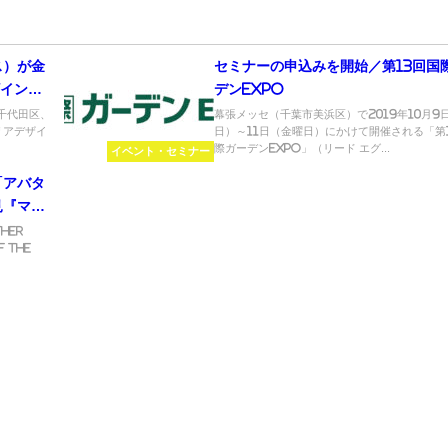
ス）が金
セミナーの申込みを開始／第13回国
ザインコ
デンEXPO
千代田区、
幕張メッセ（千葉市美浜区）で2019年10月9
リアデザイ
日）～11日（金曜日）にかけて開催される「第
際ガーデンEXPO」（リード エグ...
イベント・セミナー
「アバタ
見『マザ
her
f the