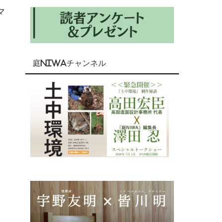
マ
庭NIWAチャンネル
ス