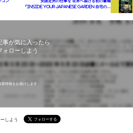
ンコン
安諸定男の仕事を 世界へ届ける初の書籍
『Inside Your Japanese Garden 自宅の庭
に日本庭園を造る方法』
記事が気に入ったら
フォローしよう
最新情報をお届けします
ローしよう