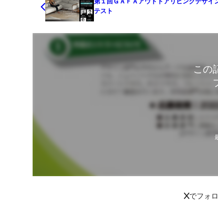
第１回ＧＡＦＡアウトドアリビングデザイ
テスト
この
Xでフォ