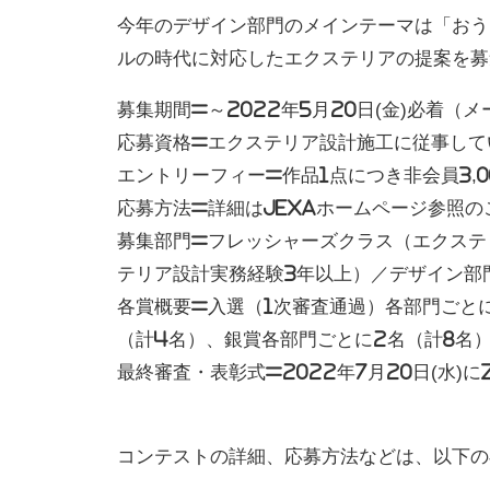
今年のデザイン部門のメインテーマは「おう
ルの時代に対応したエクステリアの提案を募
募集期間=～2022年5月20日(金)必着（
応募資格=エクステリア設計施工に従事して
エントリーフィー=作品1点につき非会員3,00
応募方法=詳細はJEXAホームページ参照の
募集部門=フレッシャーズクラス（エクステ
テリア設計実務経験3年以上）／デザイン部
各賞概要=入選（1次審査通過）各部門ごと
（計4名）、銀賞各部門ごとに2名（計8名
最終審査・表彰式=2022年7月20日(水)
コンテストの詳細、応募方法などは、以下の