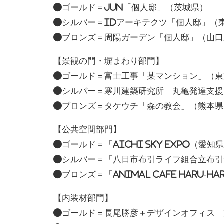
●ゴールド＝JUN「個人邸」（茨城県）
●シルバー＝IDアーキテクツ「個人邸」（
●ブロンズ＝周陽ガーデン「個人邸」（山口
【景観の門・塀まわり部門】
●ゴールド＝富士工事「某マンション」（東
●シルバー＝寒川建築研究所「丸亀発達支援セ
●ブロンズ＝タケウチ「森の教会」（熊本県
【公共空間部門】
●ゴールド＝「Aichi Sky Expo（愛
●シルバー＝「八日市布引ライフ組合立布引
●ブロンズ＝「animal cafe Haru-H
【内装材部門】
●ゴールド＝長尾勝彦＋デザインオフィス「