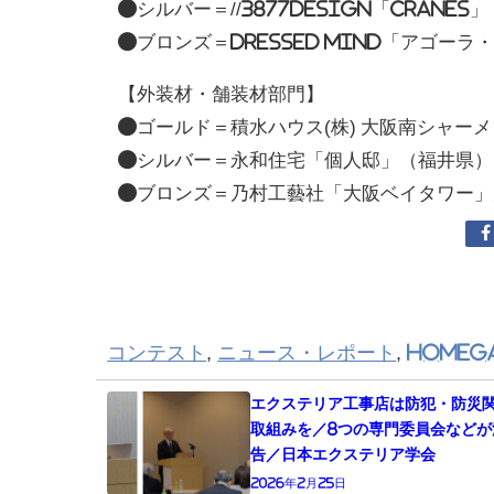
●シルバー＝//3877Design「CRANE
●ブロンズ＝DRESSED MIND「アゴー
【外装材・舗装材部門】
●ゴールド＝積水ハウス(株) 大阪南シャー
●シルバー＝永和住宅「個人邸」（福井県）
●ブロンズ＝乃村工藝社「大阪ベイタワー」
コンテスト
,
ニュース・レポート
,
HomeGa
エクステリア工事店は防犯・防災
取組みを／8つの専門委員会などが
告／日本エクステリア学会
2026年2月25日