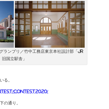
グランプリ／竹中工務店東京本社設計部「JR
旧国立駅舎」
いる。
ontest/contest2020/
下の通り。