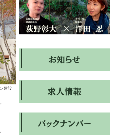
ン建設
し
写
入
、