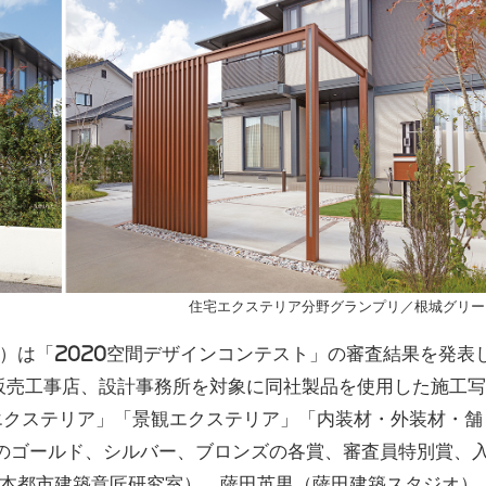
住宅エクステリア分野グランプリ／根城グリー
）は「2020空間デザインコンテスト」の審査結果を発表
販売工事店、設計事務所を対象に同社製品を使用した施工
宅エクステリア」「景観エクステリア」「内装材・外装材・舗
のゴールド、シルバー、ブロンズの各賞、審査員特別賞、
本都市建築意匠研究室）、薩田英男（薩田建築スタジオ）