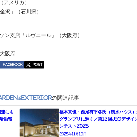
S」（アメリカ）
ラ・金沢」（石川県）
メゾン支店「ルヴニール」（大阪府）
大阪府
Facebook
post
rden&EXTERIOR
の関連記事
関連にも
福本真也・西尾有平各氏（積水ハウス）
活動報
グランプリに輝く／第12回JEGデザイ
ンテスト2025
2025年11月19日