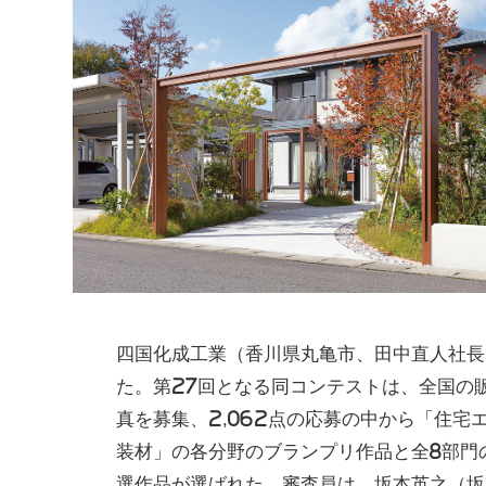
四国化成工業（香川県丸亀市、田中直人社長
た。第27回となる同コンテストは、全国の
真を募集、2,062点の応募の中から「住
装材」の各分野のブランプリ作品と全8部門
選作品が選ばれた。審査員は、坂本英之（坂