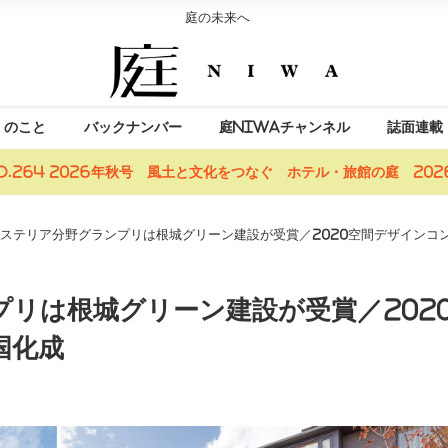
庭の未来へ
」のこと
バックナンバー
庭NIWAチャンネル
誌面連載
o.264 2026年秋号 風土と文化をつなぐ ホテル・旅館の庭 2026
ステリア分野グランプリは根城グリーン建設が受賞／2020空間デザインコ
リは根城グリーン建設が受賞／202
国化成