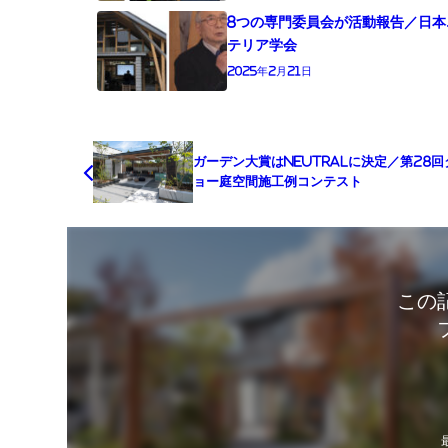
8つの専門委員会が活動報告／日本
テリア学会
2025年2月21日
ガーデン大賞はneutralに決定／第28
ョー庭空間施⼯例コンテスト
この