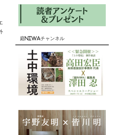
エ
外
庭NIWAチャンネル