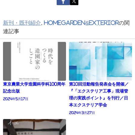
新刊・既刊紹介
,
HomeGarden&EXTERIOR
の関
連記事
東京農業大学造園科学科100周年
第10回活動報告発表会を開催／
記念出版
『「エクステリア工事」現場管
理の実践ポイント』を刊行／日
2024年5月17日
本エクステリア学会
2024年3月27日