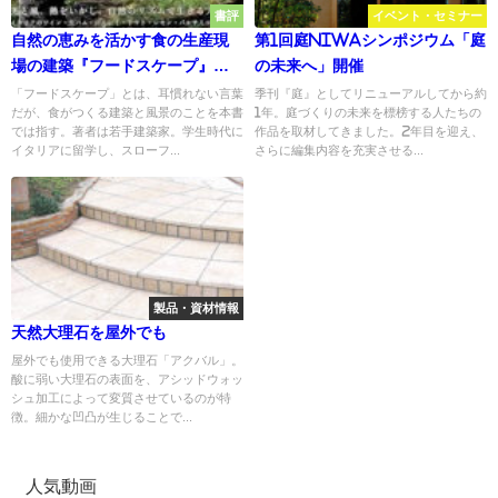
書評
イベント・セミナー
自然の恵みを活かす食の生産現
第1回庭NIWAシンポジウム「庭
場の建築『フードスケープ』図
の未来へ」開催
解 食がつくる建築と風景
「フードスケープ」とは、耳慣れない言葉
季刊『庭』としてリニューアルしてから約
だが、食がつくる建築と風景のことを本書
1年。庭づくりの未来を標榜する人たちの
では指す。著者は若手建築家。学生時代に
作品を取材してきました。2年目を迎え、
イタリアに留学し、スローフ...
さらに編集内容を充実させる...
製品・資材情報
天然大理石を屋外でも
屋外でも使用できる大理石「アクバル」。
酸に弱い大理石の表面を、アシッドウォッ
シュ加工によって変質させているのが特
徴。細かな凹凸が生じることで...
人気動画