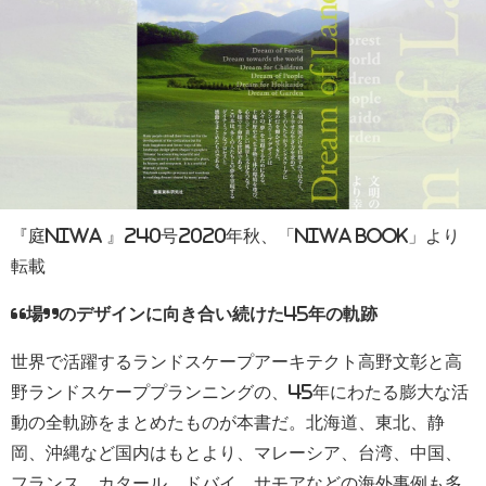
『庭NIWA 』240号2020年秋、「NIWA BOOK」より
転載
“場”のデザインに向き合い続けた45年の軌跡
世界で活躍するランドスケープアーキテクト高野文彰と高
野ランドスケーププランニングの、45年にわたる膨大な活
動の全軌跡をまとめたものが本書だ。北海道、東北、静
岡、沖縄など国内はもとより、マレーシア、台湾、中国、
フランス、カタール、ドバイ、サモアなどの海外事例も多