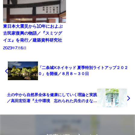
東日本大震災から10年におよぶ
古民家復興の物語／『スミツグ
イエ』を発行／建築資料研究社
2023年7月6日
「二条城×ネイキッド 夏季特別ライトアップ２０２
０」を開催／８月８～３０日
土の中から自然界全体を健康にしていく理論と実践
／高田宏臣著『土中環境 忘れられた共生のまなざ
し、蘇る古の技』