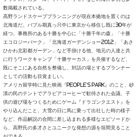
数掲載されている。
高野ランドスケーププランニングが現在本拠地を置くのは
北海道だ。バブル期真っ只中に東京から移住し既に30年が
経つ。事務所のある十勝を中心に「十勝千年の森」「十勝
エコロジーパーク」「北海道ガーデンショー2012」「あさ
ひかわ北彩都ガーデン」など手掛ける他、地元の人達と共
に行うワークキャンプ「十勝サーカス」を共催するなど、
既にそこにある自然を整備し、対話の場とするプランナー
としての活動も目覚ましい。
アメリカ留学時に見た映画『people’s park』のこと、砂
漠の民のテントでアラビアコーヒーで歓待された会議、子
供の遊び場をつくるためにゲーム『ドラゴンクエスト』を
やり込んだこと、大雪の日に馬に乗って出社した時の様子
など、作品解説の合間に差し込まれる多様なエピソードか
ら、高野氏の多才さとユニークな発想の源を垣間見ること
ができる。