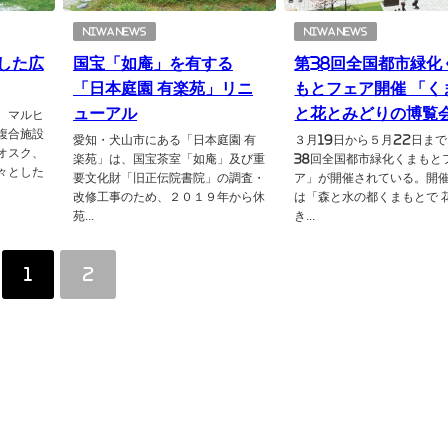
NIWA NEWS
NIWA NEWS
した広
国宝「如庵」を有する
第38回全国都市緑化
「日本庭園 有楽苑」リニ
もとフェア開催 「く
ューアル
と花とみどりの博覧
、マルヒ
複合施設
愛知・犬山市にある「日本庭園 有
３月19日から５月22日ま
オスク、
楽苑」は、国宝茶室「如庵」及び重
38回全国都市緑化くまもと
々とした
要文化財「旧正伝院書院」の調査・
ア」が開催されている。開
改修工事のため、２０１９年から休
は「森と水の都くまもとで 
苑...
き...
1
2