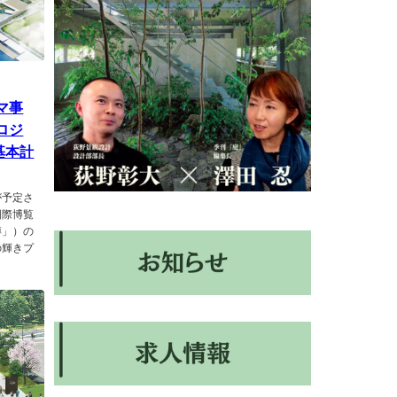
マ事
ロジ
基本計
が予定さ
国際博覧
博」）の
の輝きプ