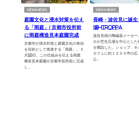
NIWA NEWS
NIWA NEWS
庭園文化と浸水対策を伝え
長崎・波佐見に誕生
る「雨庭」/ 京都市役所前
場HIROPPA
に雨庭構造見本庭園完成
波佐見焼の陶磁器メーカー
ロが芝生広場を中心とした
京都市が浸水対策と庭園文化の発信
を開設した。ショップ、キ
を目的として推進する「雨庭」。５
カフェに約１２００坪の広
月10日、この仕組みを伝える雨庭
公...
構造見本庭園が京都市役所前に完成
し...