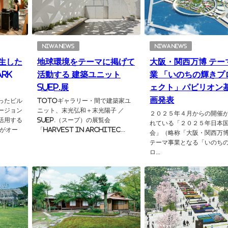
NIWA NEWS
NIWA NEWS
生した
地球環境をテーマに掲げて
大阪・関西万博 テー
ark
活動する 建築ユニット
業 「いのちの輝きプ
SUEP.展
ェクト」パビリオン
画発表
ったビル
TOTOギャラリー・間で建築家ユ
ージョン
ニット、末光弘和＋末光陽子 ／
２０２５年４月からの開催
活用する
SUEP.（スープ）の展覧会
れている「２０２５年日本
」がオー
「Harvest in Architec...
会」（略称「大阪・関西万
テーマ事業となる「いのち
ロ...