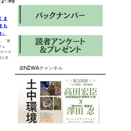
くま
まも
会」
で、「第
フェ
催テーマ
花と生
庭NIWAチャンネル