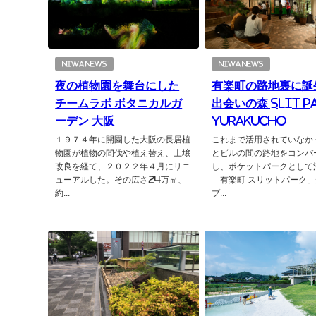
NIWA NEWS
NIWA NEWS
夜の植物園を舞台にした
有楽町の路地裏に誕
チームラボ ボタニカルガ
出会いの森 Slit P
ーデン 大阪
YURAKUCHO
１９７４年に開園した大阪の長居植
これまで活用されていなか
物園が植物の間伐や植え替え、土壌
とビルの間の路地をコンバ
改良を経て、２０２２年４月にリニ
し、ポケットパークとして
ューアルした。その広さ24万㎡、
「有楽町 スリットパーク
約...
プ...