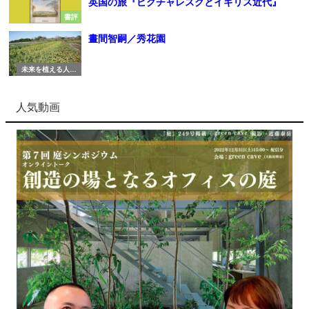
英国の旅『ピクチャレスクとイギリス近代』
書評
晝間智嗣／秀花園
未来を植える人び
と
人気動画