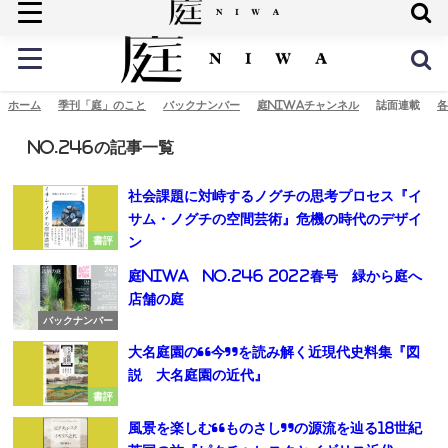
庭の未来へ
ホーム
季刊「庭」のこと
バックナンバー
庭NIWAチャンネル
誌面連載
各
No.246の記事一覧
社会課題に対峙するノグチの思考プロセス『イ
サム・ノグチの空間芸術』危機の時代のデザイ
ン
書評
庭NIWA No.246 2022春号 緑から庭へ
店舗の庭
バックナンバー
大名庭園の“今”を読み解く近現代史料集『図
説 大名庭園の近代』
書評
風景を楽しむ“ものさし”の源流を辿る18世紀