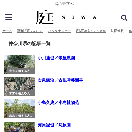
庭の未来へ
ホーム
季刊「庭」のこと
バックナンバー
庭NIWAチャンネル
誌面連載
各
神奈川県の記事一覧
小川達也／米屋農園
未来を植える人び
と
古泉謙治／古似津美園芸
未来を植える人び
と
小島久典／小島植物苑
未来を植える人び
と
河原誠也／河原園