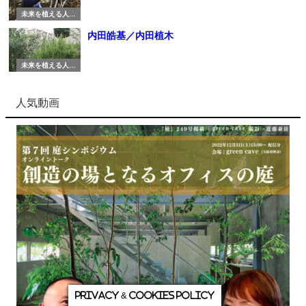
未来を植える人び
と
内田皓基／内田植木
未来を植える人び
と
人気動画
Privacy & Cookies Policy