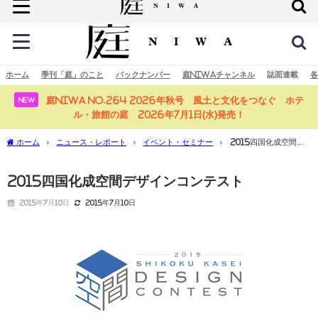
庭の未来へ
ホーム
季刊「庭」のこと
バックナンバー
庭NIWAチャンネル
誌面連載
各
庭NIWA No.264 2026年秋号 風土と文化をつなぐ ホテ
NEW
ル・旅館の庭 2026年7月1日(水)発売！
ホーム
ニュース・レポート
イベント・セミナー
2015四国化成空間デ
ザインコンテスト
2015四国化成空間デザインコンテスト
2015年7月10日
2015年7月10日