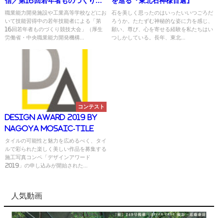
信／第16回若年者ものづくり競
を巡る『東北石神様百選』
技大会
職業能力開発施設や工業高等学校などにお
石を美しく思ったのはいったいいつごろだ
いて技能習得中の若年技能者による「第
ろうか。たたずむ神秘的な姿に力を感じ、
16回若年者ものづくり競技大会」（厚生
願い、尊び、心を寄せる経験を私たちはい
労働省・中央職業能力開発機構...
つしかしている。長年、東北...
コンテスト
DESIGN AWARD 2019 by
Nagoya Mosaic-Tile
タイルの可能性と魅力を広めるべく、タイ
ルで彩られた楽しく美しい作品を募集する
施工写真コンペ「デザインアワード
2019」の申し込みが開始された...
人気動画