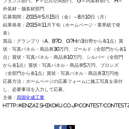
フェンス部門、 F＝公共空間部門、 G＝内装材部門、 H＝
外装材・舗装材部門
応募期間：2015年5月15日（金）～8月10日（月）
結果発表：2015年11月下旬（ホームページ・業界紙で発
表）
賞品：グランプリ（A、B?D、G?Hの3分野から各1点）賞
状・写真パネル・商品券30万円、ゴールド（全部門から各1
点）賞状・写真パネル・商品券10万円、シルバー（全部門
から各1点）賞状・写真パネル・商品券5万円、ブロンズ
（全部門から各1点）賞状・写真パネル・商品券3万円他
応募方法：ホームページの応募フォームに施工写真を添付
し、必要事項を入力して応募。
主催：
四国化成工業
http://kenzai.shikoku.co.jp/contest/contest2