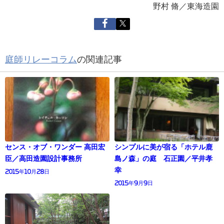
野村 脩／東海造園
庭師リレーコラム
の関連記事
センス・オブ・ワンダー 高田宏
シンプルに美が宿る「ホテル鹿
臣／高田造園設計事務所
島ノ森」の庭 石正園／平井孝
幸
2015年10月28日
2015年9月9日