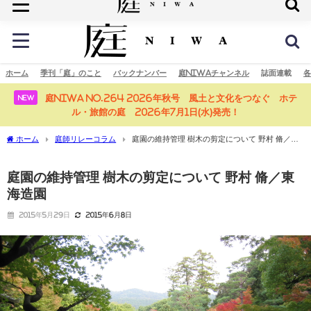
庭の未来へ
ホーム
季刊「庭」のこと
バックナンバー
庭NIWAチャンネル
誌面連載
各
庭NIWA No.264 2026年秋号 風土と文化をつなぐ ホテ
NEW
ル・旅館の庭 2026年7月1日(水)発売！
ホーム
庭師リレーコラム
庭園の維持管理 樹木の剪定について 野村 脩／東
海造園
庭園の維持管理 樹木の剪定について 野村 脩／東
海造園
2015年5月29日
2015年6月8日