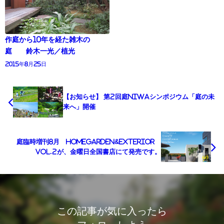
作庭から10年を経た雑木の
庭 鈴木一光／植光
2015年8月25日
【お知らせ】 第2回庭NIWAシンポジウム「庭の未
来へ」開催
庭臨時増刊8月 HomeGarden&EXTERIOR
vol.2が、金曜日全国書店にて発売です。
この記事が気に入ったら