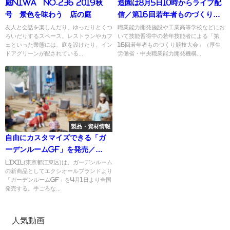
庭NIWA No.236 2019秋
造園は8月5日10時からライブ配
号 景色を味わう 店の庭
信／第16回若年者ものづくり競
技大会
友人と会話を楽しんだり、ゆったりとくつ
職業能力開発施設や工業高等学校などにお
ろいだりするスペース。レストランやカフ
いて技能習得中の若年技能者による「第
ェといった業態には、庭を設けたり、イン
16回若年者ものづくり競技大会」（厚生
ドアグリーンが配されている...
労働省・中央職業能力開発機構...
製品・資材情報
自由にカスタマイズできる「ガ
ーデンルームGF」を発売／
LIXIL
LIXIL(東京都江東区)は、ガーデンルーム
の新商品としてエクシオールブランドより
「ガーデンルームGF」を4月1日より全国
発売する。手ごろな...
人気動画