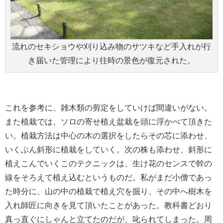
流れのセキショウや刈り込み物のサツキなど手入れが行
き届いた管理により往時の景色が復元された。
これを参考に、雑木類の剪定をしていけば間違いがない。
また植栽では、ソロの寄せ植え盆栽を頭に浮かべて頂きた
い。植栽方法は中心の木の選択をしたらその芯に添わせ、
いくぶん斜形に植栽をしていく。次の株も添わせ、斜形に
植えこんでいくこのテクニックは、生け花のセンスで幹の
線をそろえて植え込むというものだ。私がまだ小僧であっ
た時分に、山の中の植栽で植え穴を掘り、その中へ樹木を
入れ師匠に向きを見て頂いたことがあった。教科書どおり
真っ直ぐにしゃんと立てたのだが、叱られてしまった。周