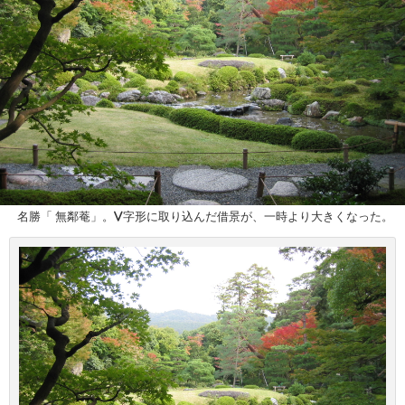
名勝「 無鄰菴」。V字形に取り込んだ借景が、一時より大きくなった。