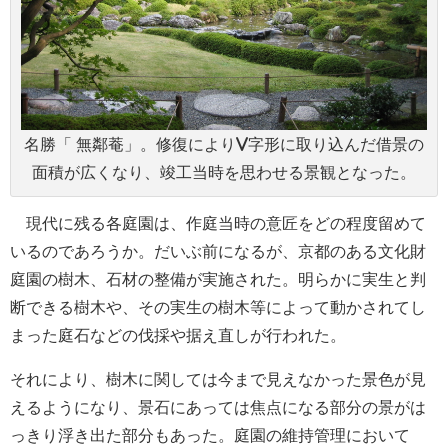
名勝「 無鄰菴」。修復によりV字形に取り込んだ借景の
面積が広くなり、竣工当時を思わせる景観となった。
現代に残る各庭園は、作庭当時の意匠をどの程度留めて
いるのであろうか。だいぶ前になるが、京都のある文化財
庭園の樹木、石材の整備が実施された。明らかに実生と判
断できる樹木や、その実生の樹木等によって動かされてし
まった庭石などの伐採や据え直しが行われた。
それにより、樹木に関しては今まで見えなかった景色が見
えるようになり、景石にあっては焦点になる部分の景がは
っきり浮き出た部分もあった。庭園の維持管理において