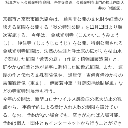
写真左から金戒光明寺庭園、浄住寺参道、金戒光明寺山門の楼上内部天
井の「蟠龍図」
京都市と京都市観光協会は、 通常非公開の文化財や紅葉の
映える庭園を公開する「秋の特別公開」を11月13日より順
次実施する。 今年は、 金戒光明寺（こんかいこうみょう
じ）、 浄住寺（じょうじゅうじ）を公開。特別公開される
金戒光明寺庭園は、法然の生涯と浄土宗の広がりを枯山水
で表現した庭園「紫雲の庭」（作庭：植彌加藤造園）と、
鮮やかな紅葉と池が見事に調和した回遊式庭園。また、 運
慶の作と伝わる文殊菩薩像や、 遣唐使・吉備真備ゆかりの
吉備観音像（重文）、 伊藤若冲筆「群鶏図押絵貼屏風」な
どの寺宝特別展示も行う。
今年の公開は、新型コロナウイルス感染症の拡大防止の観
点から、 事前予約による受け入れ人数の制限を設けてい
る。なお、 予約がない場合でも、空きがあれば入場可能。
予約は個人・団体ともインターネットから行うことができ