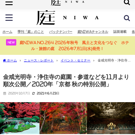
庭の未来へ
ホーム
季刊「庭」のこと
バックナンバー
庭NIWAチャンネル
誌面連載
各
庭NIWA No.264 2026年秋号 風土と文化をつなぐ ホテ
NEW
ル・旅館の庭 2026年7月1日(水)発売！
ホーム
ニュース・レポート
イベント・セミナー
金戒光明寺・浄住寺の
庭園・参道などを11月より順次公開／2020年「京都 秋の特別公開」
金戒光明寺・浄住寺の庭園・参道などを11月より
順次公開／2020年「京都 秋の特別公開」
2020年10月7日
2021年6月23日