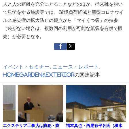
人と人の距離を充分にとることなどのほか、従来靴を脱い
で見学をする施設等では、 環境負荷軽減と新型コロナウイ
ルス感染症の拡大防止の観点から「マイくつ袋」の持参
（袋がない場合は、複数回の利用が可能な紙袋を有償で販
売）が必要となる。
イベント・セミナー
,
ニュース・レポート
,
HomeGarden&EXTERIOR
の関連記事
エクステリア工事店は防犯・防
福本真也・西尾有平各氏（積水