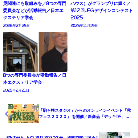
災関連にも取組みを／8つの専門
ハウス）がグランプリに輝く／
委員会などが活動報告／日本エ
第12回JEGデザインコンテスト
クステリア学会
2025
2026年2月25日
2025年11月19日
8つの専門委員会が活動報告／日
本エクステリア学会
2025年2月21日
「駒ヶ根スタジオ」からのオンラインイベント「秋
フェス２０２０」 を開催／新商品「デッキDS」の
ライブ研修など／LIXIL
庭NIWA No.241 2020冬号 造園空間に求めら