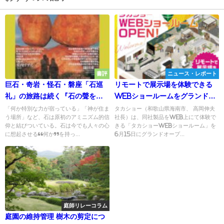
書評
ニュース・レポート
巨石・奇岩・怪石・磐座「石巡
リモートで展示場を体験できる
礼」の旅路は続く『石の聲を聴
WEBショールームをグランドオ
け』
ープン／タカショー
「何か特別な力が宿っている」「神が住ま
タカショー（和歌山県海南市、 高岡伸夫
う場所」など、石は原初のアミニズム的信
社長）は、同社製品をWEB上にて体験で
仰と結びついている。石は今でも人々の心
きる「タカショーWEBショールーム」を
に想起させる“何か”を持っ...
6月15日にグランドオープ...
庭師リレーコラム
庭園の維持管理 樹木の剪定につ