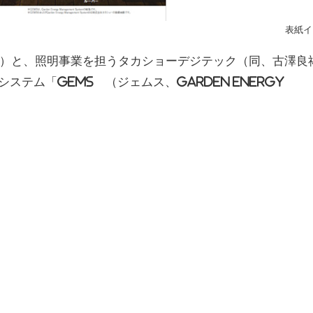
表紙イ
）と、照明事業を担うタカショーデジテック（同、古澤良
ステム「GEMS®（ジェムス、Garden Energy
力をまとめたリーフレット『GEMSリーフレット2020～人が集
。同リーフレットは、GEMS®システムの導入に必要な「モ
現れる「コト」の変化についても説明。住宅の庭だけでな
設、公共・医療福祉施設などでも活用できる数多くの導入
かりやすく紹介している。住宅や各施設ごとに異なる活用
用しやすいリーフレットとしてまとめた。
、GEMS®がいつ、どのように活躍するかを一日の流れを
している（下写真）。