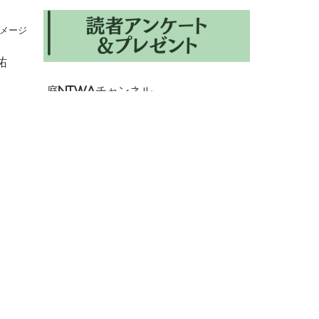
メージ
祐
庭NIWAチャンネル
く
効
方