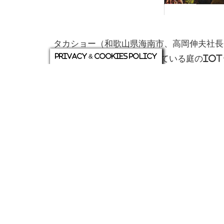
タカショー（和歌山県海南市、高岡伸夫社長
Privacy & Cookies Policy
社長）は2017年より展開している庭のIoTシ
Management System®）」の魅
まる庭 GEMS～』を4月20日に発刊した
ノ」の紹介にとどまらず、システム導入後に
ホテルなどの宿泊施設、カフェなどの商業施
果について、豊富なイメージ写真とともに分
法を提案できる内容になっており、商談に活
具体的な導入事例として、カフェをモデルに
通して紹介し、その性能を分かりやすく説明