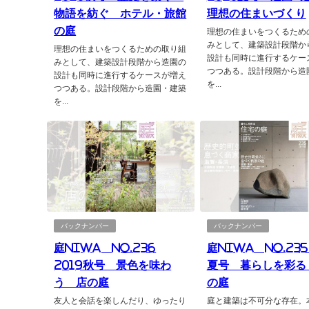
物語を紡ぐ ホテル・旅館
理想の住まいづくり
の庭
理想の住まいをつくるため
みとして、建築設計段階か
理想の住まいをつくるための取り組
設計も同時に進行するケー
みとして、建築設計段階から造園の
つつある。設計段階から造
設計も同時に進行するケースが増え
を...
つつある。設計段階から造園・建築
を...
バックナンバー
バックナンバー
庭NIWA No.236
庭NIWA No.235 
2019秋号 景色を味わ
夏号 暮らしを彩る
う 店の庭
の庭
友人と会話を楽しんだり、ゆったり
庭と建築は不可分な存在。