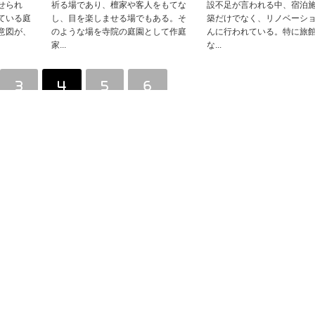
せられ
祈る場であり、檀家や客人をもてな
設不足が言われる中、宿泊
ている庭
し、目を楽しませる場でもある。そ
築だけでなく、リノベーシ
意図が、
のような場を寺院の庭園として作庭
んに行われている。特に旅
家...
な...
3
4
5
6