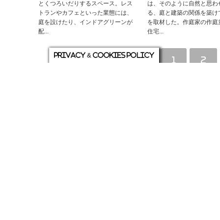
とくつろいだりするスペース。レス
は、そのように自然と思わ
トランやカフェといった業態には、
る、庭と建築の関係を築け
庭を設けたり、インドアグリーンが
を取材した。作庭家の作庭
配...
住宅...
Privacy & Cookies Policy
1
2