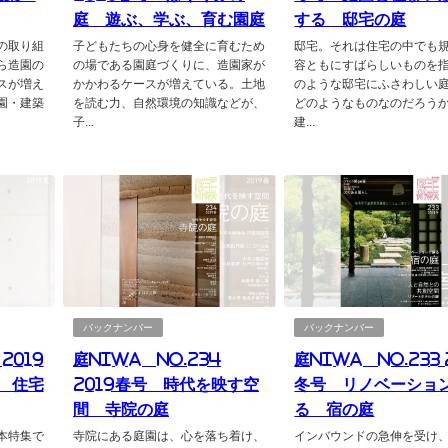
庭 遊ぶ、学ぶ、育む園庭
する 邸宅の庭
の取り組
子どもたちの心身を健全に育むため
邸宅。それは住宅の中でも
ら造園の
の場である園庭づくりに、造園家が
容ともにすばらしいものを
スが増え
かかわるケースが増えている。土地
のような邸宅にふさわしい
園・建築
を読む力、自然環境の知識などが、
どのようなものなのだろう
子...
建...
バックナンバー
バックナンバー
2019
庭NIWA No.234
庭NIWA No.233 
 住宅
2019春号 時代を映す空
冬号 リノベーショ
間 寺院の庭
る 宿の庭
本特集で
寺院にある庭園は、心を落ち着け、
インバウンドの急伸を受け