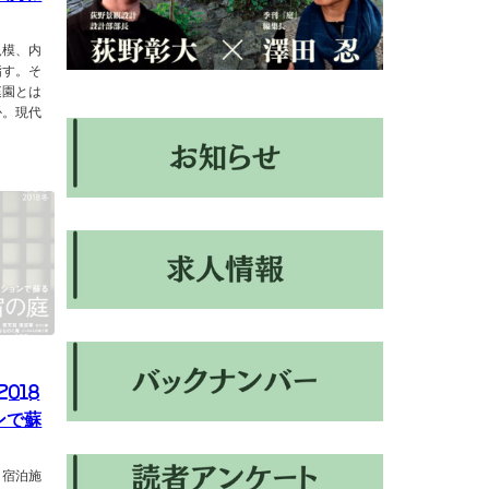
規模、内
指す。そ
庭園とは
か。現代
2018
ンで蘇
、宿泊施