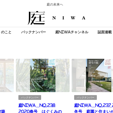
庭の未来へ
」のこと
バックナンバー
庭NIWAチャンネル
誌面連載
バックナンバー
バックナンバー
庭NIWA No.238
庭NIWA No.237 
×建築
2020春号 はぐくみの
冬号 庭園と住まい