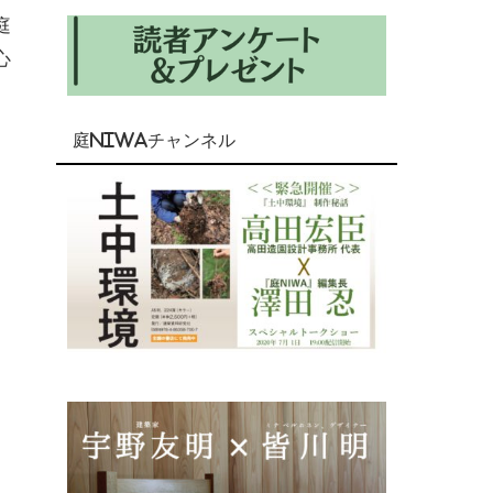
庭
心
庭NIWAチャンネル