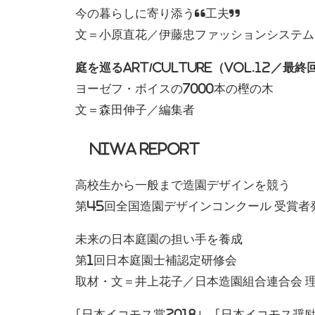
今の暮らしに寄り添う“工夫”
文＝小原直花／伊藤忠ファッションシステム 
庭を巡るArt/Culture（VOL.12／最終
ヨーゼフ・ボイスの7000本の樫の木
文＝森田伸子／編集者
NIWA REPORT
高校生から一般まで造園デザインを競う
第45回全国造園デザインコンクール 受賞者
未来の日本庭園の担い手を養成
第1回日本庭園士補認定研修会
取材・文＝井上花子／日本造園組合連合会 
｢日本イコモス賞2018｣、｢日本イコモス奨励