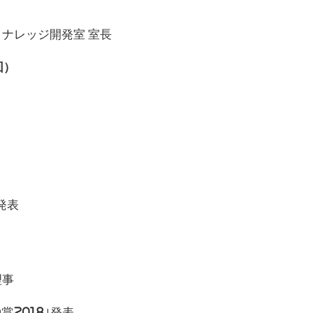
ナレッジ開発室 室長
回）
発表
理事
賞2018｣発表