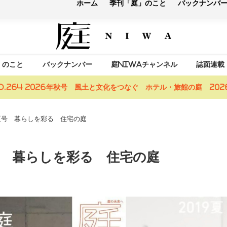
庭の未来へ
」のこと
バックナンバー
庭NIWAチャンネル
誌面連載
o.264 2026年秋号 風土と文化をつなぐ ホテル・旅館の庭 2026
19夏号 暮らしを彩る 住宅の庭
9夏号 暮らしを彩る 住宅の庭