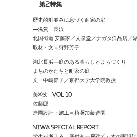
第2特集
歴史的町並みに息づく商家の庭
―滋賀・長浜
北国街道 安藤家／文泉堂／ナガタ洋品店／
取材・文＝狩野芳子
湖北長浜―庭のある暮らしとまちづくり
まちのかたちと町家の庭
文＝中嶋節子／京都大学大学院教授
美×技 VOL.10
佐藤邸
造園設計・施工＝植彌加藤造園
NIWA SPECIAL REPORT
学生が考える「庭付き一戸建て」木の家設計