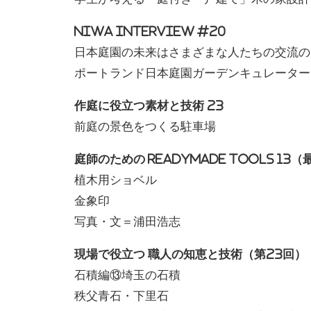
NIWA INTERVIEW #20
日本庭園の未来はさまざまな人たちの交流の
ポートランド日本庭園ガーデンキュレーター
作庭に役立つ素材と技術 23
前庭の景色をつくる駐車場
庭師のための READYMADE TOOLS 13
植木用ショベル
金象印
写真・文＝浦田浩志
現場で役立つ 職人の知恵と技術（第23回）
石積編⑬埼玉の石積
秩父青石・下里石