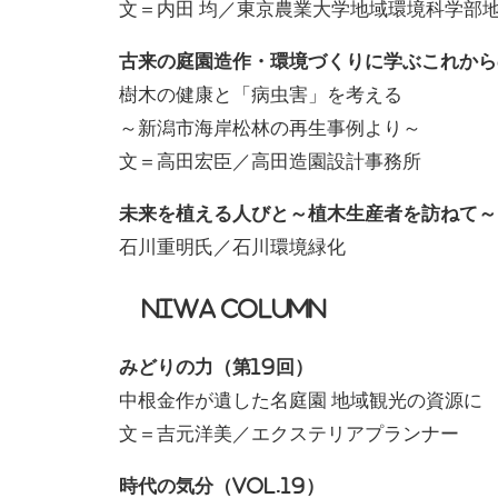
文＝内田 均／東京農業大学地域環境科学部
古来の庭園造作・環境づくりに学ぶこれから
樹木の健康と「病虫害」を考える
～新潟市海岸松林の再生事例より～
文＝高田宏臣／高田造園設計事務所
未来を植える人びと～植木生産者を訪ねて～
石川重明氏／石川環境緑化
NIWA COLUMN
みどりの力（第19回）
中根金作が遺した名庭園 地域観光の資源に
文＝吉元洋美／エクステリアプランナー
時代の気分（VOL.19）