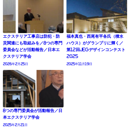
エクステリア工事店は防犯・防
福本真也・西尾有平各氏（積水
災関連にも取組みを／8つの専門
ハウス）がグランプリに輝く／
委員会などが活動報告／日本エ
第12回JEGデザインコンテスト
クステリア学会
2025
2026年2月25日
2025年11月19日
8つの専門委員会が活動報告／日
本エクステリア学会
2025年2月21日