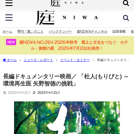
庭の未来へ
ホーム
季刊「庭」のこと
バックナンバー
庭NIWAチャンネル
誌面連載
各
庭NIWA No.264 2026年秋号 風土と文化をつなぐ ホテ
NEW
ル・旅館の庭 2026年7月1日(水)発売！
ホーム
ニュース・レポート
イベント・セミナー
長編ドキュメンタリー
映画／ 「杜人(もりびと) ～環境再生医 矢野智徳の挑戦」
長編ドキュメンタリー映画／ 「杜人(もりびと) ～
環境再生医 矢野智徳の挑戦」
2022年4月21日
2022年4月21日