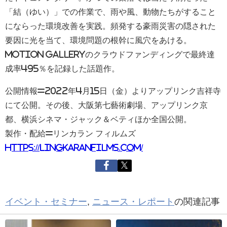
「結（ゆい）」での作業で、雨や風、動物たちがすること
にならった環境改善を実践。頻発する豪雨災害の隠された
要因に光を当て、環境問題の根幹に風穴をあける。
Motion Galleryのクラウドファンディングで最終達
成率495％を記録した話題作。
公開情報=2022年4月15日（金）よりアップリンク吉祥寺
にて公開。その後、大阪第七藝術劇場、アップリンク京
都、横浜シネマ・ジャック＆ベティほか全国公開。
製作・配給=リンカラン フィルムズ
https://lingkaranfilms.com/
イベント・セミナー
,
ニュース・レポート
の関連記事