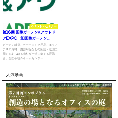
イベント・セミナー
第16回 国際ガーデン&アウトド
アEXPO（旧国際ガーデン
EXPO）
ガーデン雑貨、ガーデニング用品、エクス
テリア資材、園芸用品などの園芸・造園に
関するあらゆる商材が一堂に集まる展示
会。全国各地のホームセンター...
人気動画