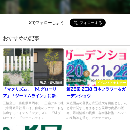
Xでフォローしよう
おすすめの記事
製品・資材情報
イベント・セミナー
「マクリズム」「M.グローリ
第28回 2018 日本フラワー＆ガ
ア」「ジーエムライン」に新色
ーデンショウ
追加、「アルミス」がグッドデ
三協立山（富山県高岡市）・三協アルミ社
家庭園芸の普及と底辺拡大を目的とし、花
（中野敬司社長）は、住宅のファサードを
と緑に関するさまざまな展示や商品の販
ザイン賞受賞／三協アルミ社
演出するアイテム「マクリズム」「M.グ
売、最新情報の提供、各種体験型イベント
ローリア」「ジーエムライン...
の実施等を通じ、ビギナーから...