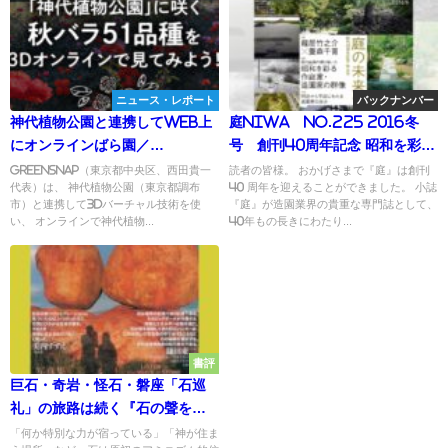
ニュース・レポート
バックナンバー
神代植物公園と連携してWEB上
庭NIWA No.225 2016冬
にオンラインばら園／
号 創刊40周年記念 昭和を彩る
GreenSnap
作庭家・造園家の群像
GreenSnap（東京都中央区、西田貴一
読者の皆様。 おかげさまで『庭』は創刊
代表）は、 神代植物公園（東京都調布
40 周年を迎えることができました。 小誌
市）と連携して3Dバーチャル技術を使
『庭』が造園業界の貴重な専門誌として、
い、 オンラインで神代植物...
40年もの長きにわたり...
書評
巨石・奇岩・怪石・磐座「石巡
礼」の旅路は続く『石の聲を聴
け』
「何か特別な力が宿っている」「神が住ま