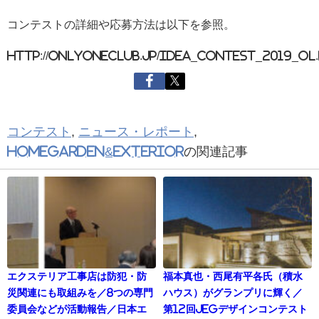
コンテストの詳細や応募方法は以下を参照。
http://onlyoneclub.jp/idea_contest_2019_ol
コンテスト
,
ニュース・レポート
,
HomeGarden&EXTERIOR
の関連記事
エクステリア工事店は防犯・防
福本真也・西尾有平各氏（積水
災関連にも取組みを／8つの専門
ハウス）がグランプリに輝く／
委員会などが活動報告／日本エ
第12回JEGデザインコンテスト