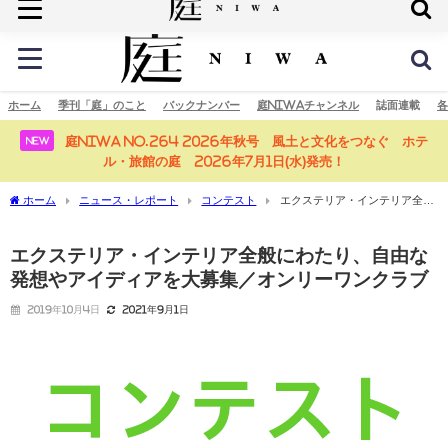
庭の未来へ
ホーム
季刊「庭」のこと
バックナンバー
庭NIWAチャンネル
誌面連載
各
庭NIWA No.264 2026年秋号 風土と文化をつなぐ ホテ
NEW
ル・旅館の庭 2026年7月1日(水)発売！
ホーム
ニュース・レポート
コンテスト
エクステリア・インテリア全般
にわたり、自由な発想やアイディアを大募集／オンリーワンクラブ
エクステリア・インテリア全般にわたり、自由な
発想やアイディアを大募集／オンリーワンクラブ
2019年10月4日
2021年9月1日