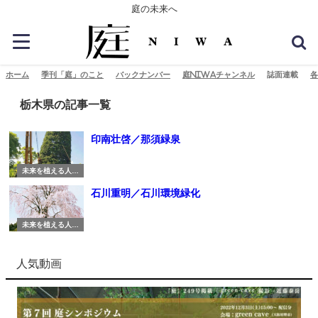
庭の未来へ
ホーム
季刊「庭」のこと
バックナンバー
庭NIWAチャンネル
誌面連載
各
栃木県の記事一覧
印南壮啓／那須緑泉
未来を植える人び
と
石川重明／石川環境緑化
未来を植える人び
と
人気動画