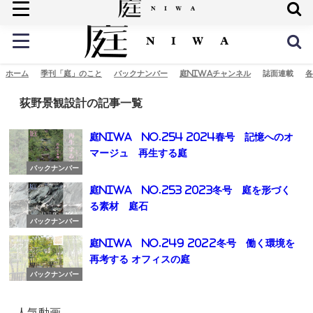
庭の未来へ
ホーム
季刊「庭」のこと
バックナンバー
庭NIWAチャンネル
誌面連載
各
荻野景観設計の記事一覧
庭NIWA No.254 2024春号 記憶へのオ
マージュ 再生する庭
バックナンバー
庭NIWA No.253 2023冬号 庭を形づく
る素材 庭石
バックナンバー
庭NIWA No.249 2022冬号 働く環境を
再考する オフィスの庭
バックナンバー
人気動画