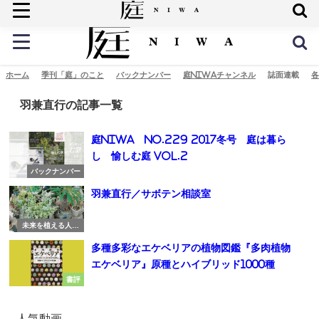
庭の未来へ
ホーム
季刊「庭」のこと
バックナンバー
庭NIWAチャンネル
誌面連載
各
羽兼直行の記事一覧
庭NIWA No.229 2017冬号 庭は暮ら
し 愉しむ庭 vol.2
バックナンバー
羽兼直行／サボテン相談室
未来を植える人び
と
多種多彩なエケベリアの植物図鑑『多肉植物
エケベリア』原種とハイブリッド1000種
書評
人気動画