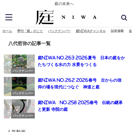
庭の未来へ
ホーム
季刊「庭」のこと
バックナンバー
庭NIWAチャンネル
誌面連載
各
八代哲弥の記事一覧
庭NIWA No.263 2026夏号 日本の庭をか
たちづくる水の力 水景をつくる
バックナンバー
庭NIWA No.262 2026春号 古からの信
仰の場を現代につなぐ 神道と庭
バックナンバー
庭NIWA No.258 2025春号 伝統の継承
と更新 寺院の庭
バックナンバー
人気動画