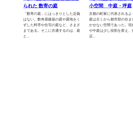
られた 数寄の庭
小空間 中庭・坪庭
「数寄の庭」にはっきりとした定義
京都の町家に代表されるよ
はない。数奇屋建築の庭や露地をく
庭は古くから都市部の住ま
ずした料亭や住宅の庭など、さまざ
かせない空間であった。現
まである。そこに共通するのは、庭
や中庭は少し役割を変え、
と...
店...