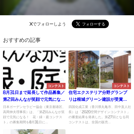
Xでフォローしよう
おすすめの記事
コンテスト
コンテスト
8月31日まで延長して作品募集／
住宅エクステリア分野グランプ
第2回みんなが笑顔で元気にな
リは根城グリーン建設が受賞／
る！ 花・緑・庭コンテスト／
2020空間デザインコンテスト／
日本ガーデンセラピー協会（東京都港区、
四国化成工業（香川県丸亀市、田中直人社
高岡伸夫理事長）は、「第2回みんなが笑
長）は「2020空間デザインコンテスト」
日本ガーデンセラピー協会
四国化成
顔で元気になる！ 花・緑・庭コンテス
の審査結果を発表した。第27回となる同
ト」の募集期間を8月31日に...
コンテストは、全国の販売...