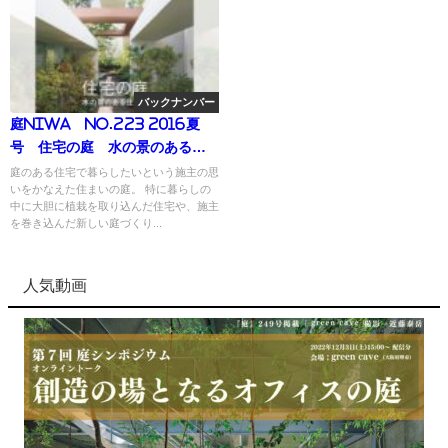
バックナンバー
庭NIWA No.223 2016夏
号 住宅の庭 水の景のある住
まい
庭のある住宅で暮らしたいという施主の思
いをかなえた住まいの庭。 特に暮らしの
中に大胆に植栽を取り込んだ住宅や、施主
を巻き込んだ新しい庭づくり...
人気動画