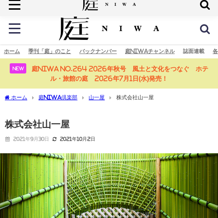
庭の未来へ
ホーム
季刊「庭」のこと
バックナンバー
庭NIWAチャンネル
誌面連載
各
庭NIWA No.264 2026年秋号 風土と文化をつなぐ ホテ
NEW
ル・旅館の庭 2026年7月1日(水)発売！
ホーム
庭NIWA倶楽部
山一屋
株式会社山一屋
株式会社山一屋
2021年9月30日
2021年10月2日