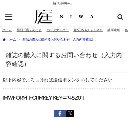
庭の未来へ
ホーム
季刊「庭」のこと
バックナンバー
庭NIWAチャンネル
誌面連載
各
ホーム
雑誌の購入に関するお問い合わせ（入力内容確認）
雑誌の購入に関するお問い合わせ（入力内
容確認）
以下内容でよろしければ送信ボタンをおしてください。
[mwform_formkey key="4820"]