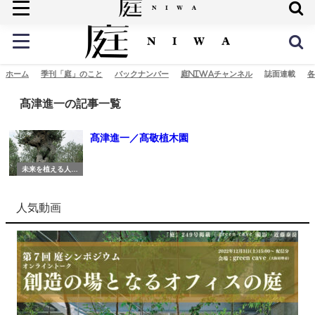
庭の未来へ
ホーム
季刊「庭」のこと
バックナンバー
庭NIWAチャンネル
誌面連載
各
髙津進一の記事一覧
髙津進一／髙敬植木園
未来を植える人び
と
人気動画