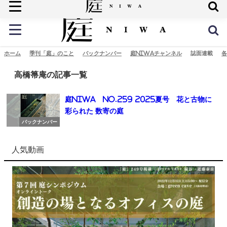
庭の未来へ
ホーム
季刊「庭」のこと
バックナンバー
庭NIWAチャンネル
誌面連載
各
高橋箒庵の記事一覧
庭NIWA No.259 2025夏号 花と古物に
彩られた 数寄の庭
バックナンバー
人気動画