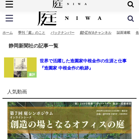
庭の未来へ
ホーム
季刊「庭」のこと
バックナンバー
庭NIWAチャンネル
誌面連載
各
静岡新聞社の記事一覧
世界で活躍した造園家中根金作の生涯と仕事
『造園家 中根金作の軌跡』
書評
人気動画