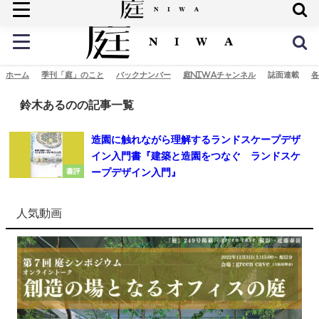
庭の未来へ
ホーム
季刊「庭」のこと
バックナンバー
庭NIWAチャンネル
誌面連載
各
鈴木あるのの記事一覧
造園に触れながら理解するランドスケープデザ
イン入門書『建築と造園をつなぐ ランドスケ
ープデザイン入門』
書評
人気動画