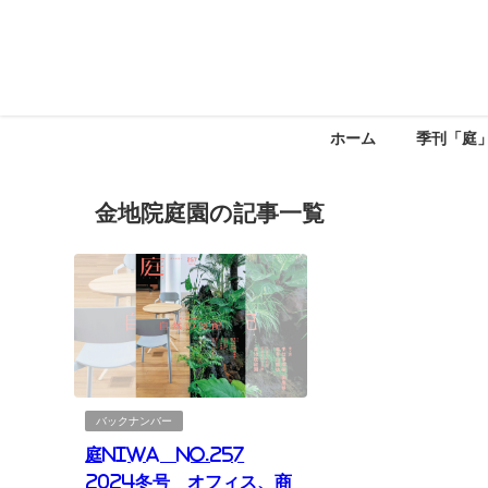
ホーム
季刊「庭
金地院庭園の記事一覧
バックナンバー
庭NIWA No.257
2024冬号 オフィス、商