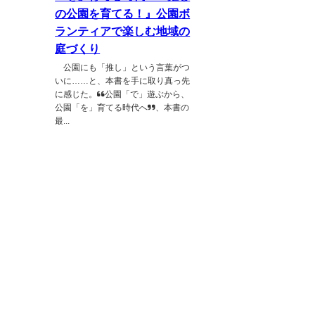
の公園を育てる！』公園ボ
ランティアで楽しむ地域の
庭づくり
公園にも「推し」という言葉がつ
いに……と、本書を手に取り真っ先
に感じた。“公園「で」遊ぶから、
公園「を」育てる時代へ”、本書の
最...