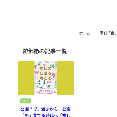
ホーム
季刊「庭
跡部徹の記事一覧
書評
公園「で」遊ぶから、公園
「を」育てる時代へ『推し